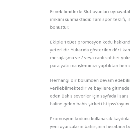
Esnek limitlerle Slot oyunları oynayabi
imkânı sunmaktadır. Tam spor teklifi, 
bonustur.
Ekiple 1xBet promosyon kodu hakkında 
yeterlidir. Yukarıda gösterilen dört kan
mesajlaşma ve / veya canlı sohbet yoluy
para yatırma işleminizi yaptıktan hemen
Herhangi bir bölümden devam edebilir v
verilebilmektedir ve bayilere gitmeden
eden Bahis severler için sayfada lisan
haline gelen bahis şirketi
https://oyunu
Promosyon kodunu kullanarak kaydolan t
yeni oyuncuların bahisçinin hesabına ba