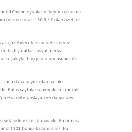
 mobil Casino oyunlarını keyfini çıkarma
m ödeme tutarı 130 $ / € olan özel bir
rak çözebileceklerini belirtmeniz
e en hızlı yanıtlar sosyal medya
nız koşuluyla, hoşgeldin bonusunuz ilk
ı sana daha büyük olan hali ile
ır. Bahis sayfaları güvenilir mi merak
ya’da Hizmete başlayan ve dünya devi
 şeklinde ek bir bonus alır. Bu bonus,
sanız 130$ bonus kazanırsınız. Bu