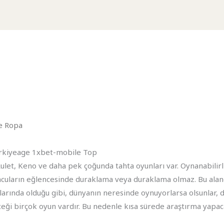
e Ropa
Türkiyeage 1xbet-mobile Top
ulet, Keno ve daha pek çoğunda tahta oyunları var. Oynanabilirl
oyuncuların eğlencesinde duraklama veya duraklama olmaz. Bu alan
olarında olduğu gibi, dünyanın neresinde oynuyorlarsa olsunlar, 
ceği birçok oyun vardır. Bu nedenle kısa sürede araştırma yapaca