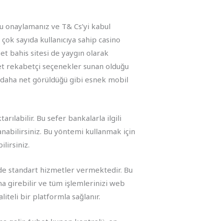
u onaylamanız ve T& Cs’yi kabul
çok sayıda kullanıcıya sahip casino
et bahis sitesi de yaygın olarak
xbet rekabetçi seçenekler sunan olduğu
a daha net görüldüğü gibi esnek mobil
rılabilir. Bu sefer bankalarla ilgili
lanabilirsiniz. Bu yöntemi kullanmak için
lirsiniz.
nde standart hizmetler vermektedir. Bu
a girebilir ve tüm işlemlerinizi web
iteli bir platformla sağlanır.