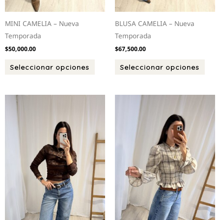
producto
prod
MINI CAMELIA – Nueva
BLUSA CAMELIA – Nueva
Temporada
Temporada
$
50,000.00
$
67,500.00
Seleccionar opciones
Seleccionar opciones
Este
Este
producto
prod
tiene
tien
múltiples
múlt
variantes.
varia
Las
Las
opciones
opci
se
se
pueden
pued
elegir
elegi