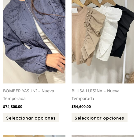
variantes.
varia
Las
Las
opciones
opci
se
se
pueden
pued
elegir
elegi
en
en
la
la
página
pági
de
de
producto
prod
BOMBER YASUNI – Nueva
BLUSA LUISINA – Nueva
Temporada
Temporada
$
74,800.00
$
54,600.00
Seleccionar opciones
Seleccionar opciones