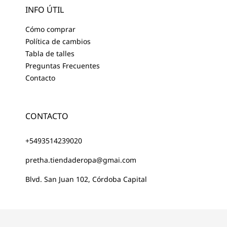
a
INFO ÚTIL
g
r
Cómo comprar
a
Política de cambios
m
Tabla de talles
Preguntas Frecuentes
Contacto
CONTACTO
+5493514239020
pretha.tiendaderopa@gmai.com
Blvd. San Juan 102, Córdoba Capital