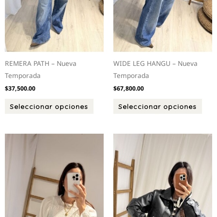
en
en
la
la
página
pági
de
de
producto
prod
REMERA PATH – Nueva
WIDE LEG HANGU – Nueva
Temporada
Temporada
$
37,500.00
$
67,800.00
Seleccionar opciones
Seleccionar opciones
Este
Este
producto
prod
tiene
tien
múltiples
múlt
variantes.
varia
Las
Las
opciones
opci