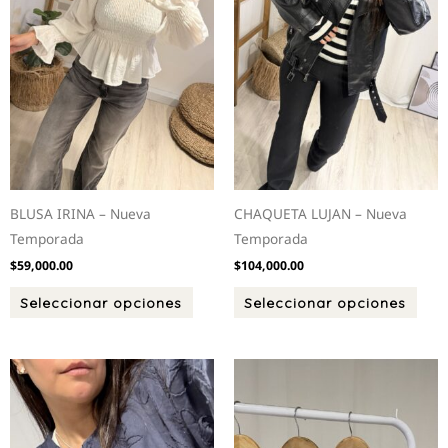
se
se
pueden
pued
elegir
elegi
en
en
la
la
página
pági
de
de
producto
prod
BLUSA IRINA – Nueva
CHAQUETA LUJAN – Nueva
Temporada
Temporada
$
59,000.00
$
104,000.00
Seleccionar opciones
Seleccionar opciones
Este
Este
producto
prod
tiene
tien
múltiples
múlt