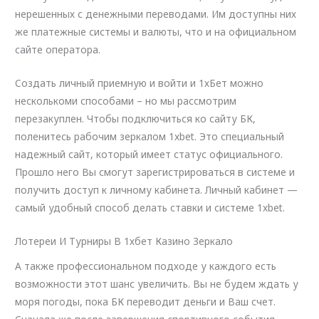
нерешенных с денежными переводами. Им доступны них
же платежные системы и валюты, что и на официальном
сайте оператора.
Создать личный приемную и войти и 1хБет можно
несколькоми способами – но мы рассмотрим
перезакуплен. Чтобы подключиться ко сайту БК,
поленитесь рабочим зеркалом 1xbet. Это специальный
надежный сайт, который имеет статус официального.
Прошло него Вы смогут зарегистрироваться в системе и
получить доступ к личному кабинета. Личный кабинет —
самый удобный способ делать ставки и системе 1xbet.
Лотереи И Турниры В 1хбет Казино Зеркало
А также профессиональном подходе у каждого есть
возможности этот шанс увеличить. Вы не будем ждать у
моря погоды, пока БК переводит деньги и Ваш счет.