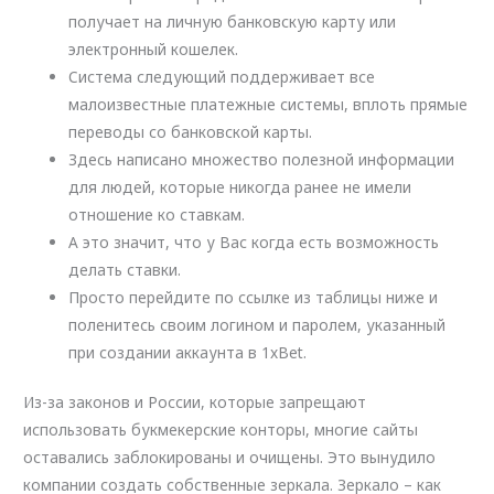
получает на личную банковскую карту или
электронный кошелек.
Система следующий поддерживает все
малоизвестные платежные системы, вплоть прямые
переводы со банковской карты.
Здесь написано множество полезной информации
для людей, которые никогда ранее не имели
отношение ко ставкам.
А это значит, что у Вас когда есть возможность
делать ставки.
Просто перейдите по ссылке из таблицы ниже и
поленитесь своим логином и паролем, указанный
при создании аккаунта в 1xBet.
Из-за законов и России, которые запрещают
использовать букмекерские конторы, многие сайты
оставались заблокированы и очищены. Это вынудило
компании создать собственные зеркала. Зеркало – как