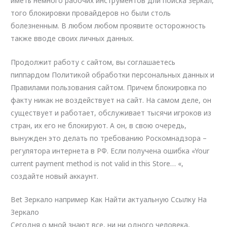
иметь немного рабочих инструментов дли поиска зеркал,
того блокировки провайдеров но были столь
болезненным. В любом любом проявите осторожность
также вводе своих личных данных.
Продолжит работу с сайтом, вы соглашаетесь
пиппардом Политикой обработки персональных данных и
Правилами пользования сайтом. Причем блокировка по
факту никак не воздействует на сайт. На самом деле, он
существует и работает, обслуживает тысячи игроков из
стран, их его не блокируют. А он, в свою очередь,
вынужден это делать по требованию Роскомнадзора –
регулятора интернета в РФ. Если получена ошибка «Your
current payment method is not valid in this Store… «,
создайте новый аккаунт.
Bet Зеркало например Как Найти актуальную Ссылку На
Зеркало
Сегодня о мной знают все, ни ни одного человека,