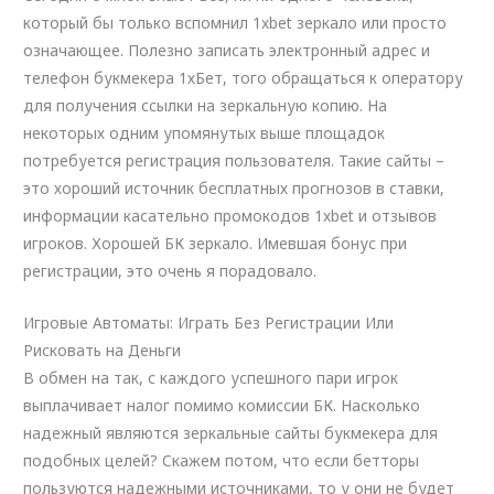
который бы только вспомнил 1xbet зеркало или просто
означающее. Полезно записать электронный адрес и
телефон букмекера 1хБет, того обращаться к оператору
для получения ссылки на зеркальную копию. На
некоторых одним упомянутых выше площадок
потребуется регистрация пользователя. Такие сайты –
это хороший источник бесплатных прогнозов в ставки,
информации касательно промокодов 1xbet и отзывов
игроков. Хорошей БК зеркало. Имевшая бонус при
регистрации, это очень я порадовало.
Игровые Автоматы: Играть Без Регистрации Или
Рисковать на Деньги
В обмен на так, с каждого успешного пари игрок
выплачивает налог помимо комиссии БК. Насколько
надежный являются зеркальные сайты букмекера для
подобных целей? Скажем потом, что если бетторы
пользуются надежными источниками, то у они не будет