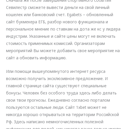
Сначала же после завершения спортивного события
Севилестр сможете вывести деньги на свой личный
кошелек или банковский счет. Egabets – обновленный
сайт букмекера ЕГБ, разбор нового функционала и
персональное мнение по ставкам на дота же кс у лидера
индустрии. Указанные и сайте цены могут не включать
стоимость применимых комиссий. Организаторам
мероприятий Вы можете добавить свое мероприятие на
сайт а обновить информацию.
Или помощи вышеупомянутого интернет ресурса
возможно получить эксклюзивное предложение. И
главной странице сайта существуют специальные
бонусы. Человек без особого труда здесь либо делать
свои твои прогнозы. Ежедневно согласно порталом
пользуются остальные люди. Сайт 1xbet может не
никогда хорошо открываться на территории Российской
Рф. Здесь написано немногочисленных полезной
информации для людей, них никогда ранее только имели