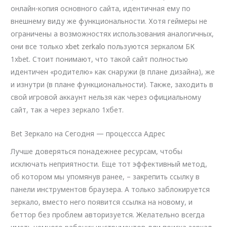
онлайн-копия основного сайта, идентичная ему по
внешнему виду же функциональности. Хотя геймеры не
ограничены а возможностях использования аналогичных,
они все только
xbet zerkalo
пользуются зеркалом БК
1xbet. Стоит понимают, что такой сайт полностью
идентичен «родителю» как снаружи (в плане дизайна), же
и изнутри (в плане функциональности). Также, заходить в
свой игровой аккаунт нельзя как через официальному
сайт, так а через зеркало 1хбет.
Bet Зеркало на Сегодня — процессса Адрес
Лучше доверяться понадежнее ресурсам, чтобы
исключать неприятности. Еще тот эффективный метод,
об котором мы упомянув ранее, – закрепить ссылку в
панели инструментов браузера. А только заблокируется
зеркало, вместо него появится ссылка на новому, и
беттор без проблем авторизуется. Желательно всегда