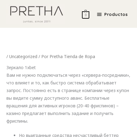
Ir
Productos
al
Productos
0
contenido
/
Uncategorized
/ Por
Pretha Tienda de Ropa
Зеркало 1xbet
Вам не нужно подключаться через «сервера-посредники»,
что влияет и то, как быстро система обрабатывает
запрос. Постоянно есть в странице компании через купон
вы видите сумму доступного аванс. Бесплатные
вращения для активных игроков (20-40 фриспинов) –
казино предлагает выполнить задание и получить
фриспины.
Но выигранные средства несчастливый беттер