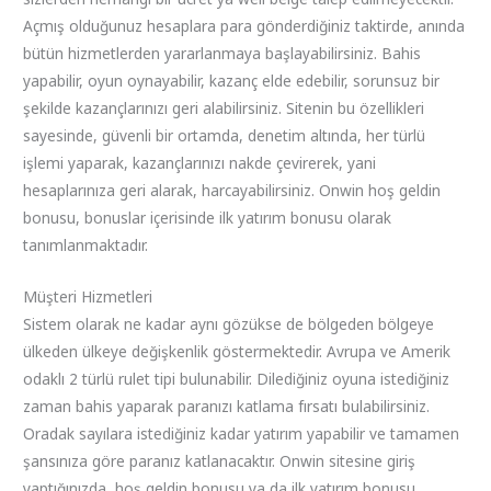
Açmış olduğunuz hesaplara para gönderdiğiniz taktirde, anında
bütün hizmetlerden yararlanmaya başlayabilirsiniz. Bahis
yapabilir, oyun oynayabilir, kazanç elde edebilir, sorunsuz bir
şekilde kazançlarınızı geri alabilirsiniz. Sitenin bu özellikleri
sayesinde, güvenli bir ortamda, denetim altında, her türlü
işlemi yaparak, kazançlarınızı nakde çevirerek, yani
hesaplarınıza geri alarak, harcayabilirsiniz. Onwin hoş geldin
bonusu, bonuslar içerisinde ilk yatırım bonusu olarak
tanımlanmaktadır.
Müşteri Hizmetleri
Sistem olarak ne kadar aynı gözükse de bölgeden bölgeye
ülkeden ülkeye değişkenlik göstermektedir. Avrupa ve Amerik
odaklı 2 türlü rulet tipi bulunabilir. Dilediğiniz oyuna istediğiniz
zaman bahis yaparak paranızı katlama fırsatı bulabilirsiniz.
Oradak sayılara istediğiniz kadar yatırım yapabilir ve tamamen
şansınıza göre paranız katlanacaktır. Onwin sitesine giriş
yaptığınızda, hoş geldin bonusu ya da ilk yatırım bonusu