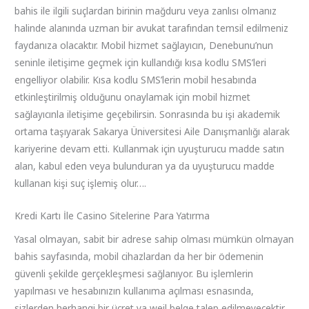
bahis ile ilgili suçlardan birinin mağduru veya zanlısı olmanız
halinde alanında uzman bir avukat tarafından temsil edilmeniz
faydanıza olacaktır. Mobil hizmet sağlayıcın, Denebunu’nun
seninle iletişime geçmek için kullandığı kısa kodlu SMS’leri
engelliyor olabilir. Kısa kodlu SMS’lerin mobil hesabında
etkinleştirilmiş olduğunu onaylamak için mobil hizmet
sağlayıcınla iletişime geçebilirsin. Sonrasında bu işi akademik
ortama taşıyarak Sakarya Üniversitesi Aile Danışmanlığı alarak
kariyerine devam etti. Kullanmak için uyuşturucu madde satın
alan, kabul eden veya bulunduran ya da uyuşturucu madde
kullanan kişi suç işlemiş olur….
Kredi Kartı İle Casino Sitelerine Para Yatırma
Yasal olmayan, sabit bir adrese sahip olması mümkün olmayan
bahis sayfasında, mobil cihazlardan da her bir ödemenin
güvenli şekilde gerçekleşmesi sağlanıyor. Bu işlemlerin
yapılması ve hesabınızın kullanıma açılması esnasında,
sizlerden herhangi bir ücret ya weil belge talep edilmeyecektir.