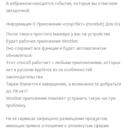
В избранном находятся события, которые вы отметили
звездочкой.
Информация О Приложении «спортбет» (mostbet) Для Ios
После такого простого маневра у вас на устройстве
будет рабочее приложение Mostbet.
Оно сохранит все функции и будет автоматически
обновляться.
Этот способ работает с любыми приложениями, которых
нет в русском AppStore из-за особенностей
законодательства.
Тираж близится к завершению, а возможности добраться
до ПК нет?
Mostbet приложение поможет устранить такую частую
проблему.
На её сервисах запрещено размещение продуктов,
имеющих прямое отношение к упомянутым сферам.