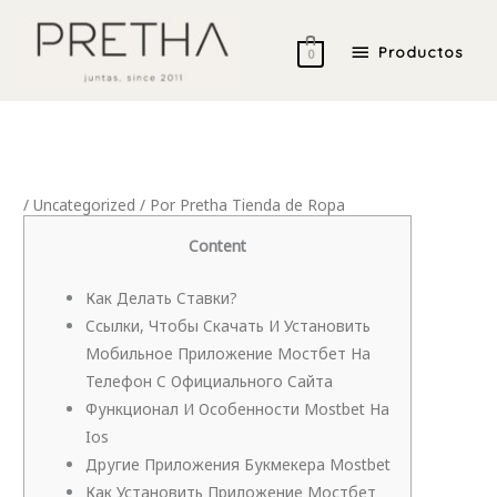
Ir
Productos
al
Productos
0
contenido
/
Uncategorized
/ Por
Pretha Tienda de Ropa
Content
Как Делать Ставки?
Ссылки, Чтобы Скачать И Установить
Мобильное Приложение Мостбет На
Телефон С Официального Сайта
Функционал И Особенности Mostbet На
Ios
Другие Приложения Букмекера Mostbet
Как Установить Приложение Мостбет