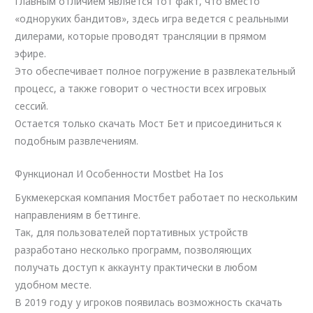
Главным отличием является тот факт, что вместо
«одноруких бандитов», здесь игра ведется с реальными
дилерами, которые проводят трансляции в прямом
эфире.
Это обеспечивает полное погружение в развлекательный
процесс, а также говорит о честности всех игровых
сессий.
Остается только скачать Мост Бет и присоединиться к
подобным развлечениям.
Функционал И Особенности Mostbet На Ios
Букмекерская компания Мостбет работает по нескольким
направлениям в беттинге.
Так, для пользователей портативных устройств
разработано несколько программ, позволяющих
получать доступ к аккаунту практически в любом
удобном месте.
В 2019 году у игроков появилась возможность скачать