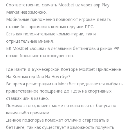
Соответственно, скачать Mostbet uz через app Play
Market невозможно.
Мобильные приложения позволяют игрокам делать
ставки без привязки к компьютеру или ППС.
Есть как положительные комментарии, так и
отрицательные мнения.
БК Mostbet «вошла» в легальный беттинговый рынок РФ
позже большинства конкурентов.
Где Найти В Букмекерской Конторе Mostbet Приложение
На Компьютер Или На Ноутбук?
Во время регистрации на Мостбет предлагается выбрать
приветственное поощрение до 125% на спортивных
ставках или в казино.
Помимо этого, клиент может отказаться от бонуса по
каким-либо причинам.
Данное подспорье поможет отлично стартовать в
беттинге, так как существует возможность получить