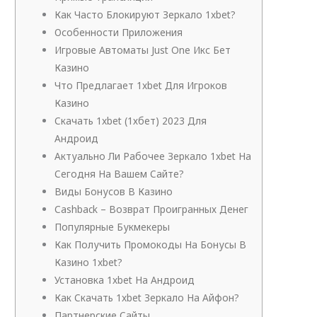
Как Часто Блокируют Зеркало 1xbet?
Особенности Приложения
Игровые Автоматы Just One Икс Бет
Казино
Что Предлагает 1xbet Для Игроков
Казино
Скачать 1xbet (1хбет) 2023 Для
Андроид
Актуально Ли Рабочее Зеркало 1xbet На
Сегодня На Вашем Сайте?
Виды Бонусов В Казино
Cashback – Возврат Проигранных Денег
Популярные Букмекеры
Как Получить Промокоды На Бонусы В
Казино 1xbet?
Установка 1xbet На Андроид
Как Скачать 1xbet Зеркало На Айфон?
Партнерские Сайты