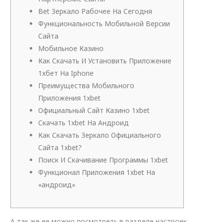
Bet Зеркало Рабочее На Сегодня
Функциональность Мобильной Версии
Сайта
Мобильное Казино
Как Скачать И Установить Приложение
1хбет На Iphone
Преимущества Мобильного
Приложения 1xbet
Официальный Сайт Казино 1xbet
Скачать 1xbet На Андроид
Как Скачать Зеркало Официального
Сайта 1xbet?
Поиск И Скачивание Программы 1xbet
Функционал Приложения 1xbet На
«андроид»
А так же ее можно посмотреть в разделе настроек