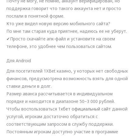
Почту не могу, не помню, аккаунт верифицирован, но
поддержка говорит что такого аккаунта нет и просто
послали в понятной форме.
Кто уже видел новую версию мобильного сайта?
По мне там старая куда приятнее, надеюсь ее не уберут.
✔Просто скачайте апк-файл и установите на своем
телефоне, это удобнее чем пользоваться сайтом.
Для Android
Для посетителей 1XBet казино, у которых нет свободных
финансов, предусмотрена возможность взять для одной
ставки деньги в долг.
Размер аванса рассчитывается в индивидуальном
порядке и находится в диапазоне 50–3 000 рублей.
Чтобы воспользоваться
1хбет официальный сайт
данной
услугой, игрокам достаточно обратиться с
соответствующим запросом в службу поддержки.
Постоянным игрокам доступно участие в программе