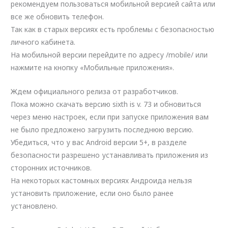
рекомендуем пользоваться мобильной версией сайта или
все же обновить телефон.
Так как в старых версиях есть проблемы с безопасностью
личного кабинета.
На мобильной версии перейдите по адресу /mobile/ или
нажмите на кнопку «Мобильные приложения».
Ждем официального релиза от разработчиков.
Пока можно скачать версию sixth is v. 73 и обновиться
через меню настроек, если при запуске приложения вам
не было предложено загрузить последнюю версию.
Убедиться, что у вас Android версии 5+, в разделе
безопасности разрешено устанавливать приложения из
сторонних источников.
На некоторых кастомных версиях Андроида нельзя
установить приложение, если оно было ранее
установлено.