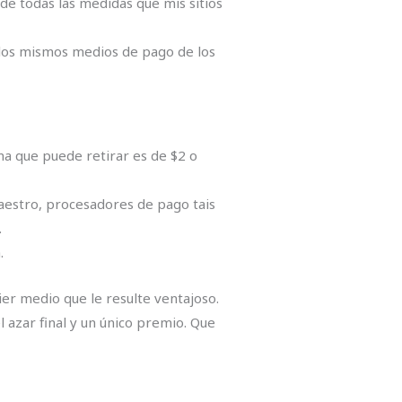
de todas las medidas que mis sitios
e los mismos medios de pago de los
ima que puede retirar es de $2 o
aestro, procesadores de pago tais
.
.
ier medio que le resulte ventajoso.
azar final y un único premio. Que