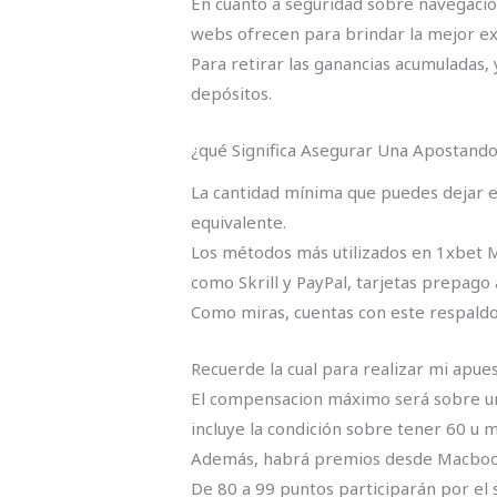
En cuanto a seguridad sobre navegación
webs ofrecen para brindar la mejor ex
Para retirar las ganancias acumuladas,
depósitos.
¿qué Significa Asegurar Una Apostand
La cantidad mínima que puedes dejar es
equivalente.
Los métodos más utilizados en 1xbet M
como Skrill y PayPal, tarjetas prepago
Como miras, cuentas con este respaldo
Recuerde la cual para realizar mi apue
El compensacion máximo será sobre un 
incluye la condición sobre tener 60 u m
Además, habrá premios desde Macbook 
De 80 a 99 puntos participarán por el