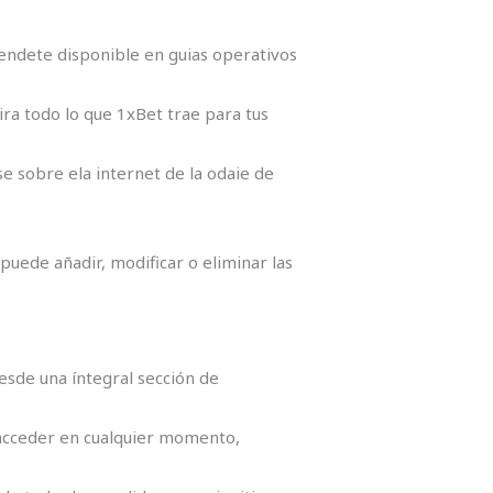
endete disponible en guias operativos
ira todo lo que 1xBet trae para tus
e sobre ela internet de la odaie de
 puede añadir, modificar o eliminar las
sde una íntegral sección de
 acceder en cualquier momento,