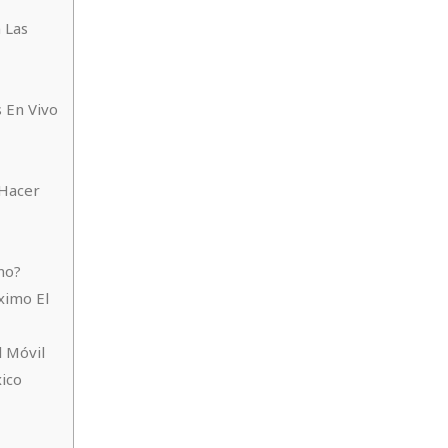
 Las
 En Vivo
 Hacer
no?
ximo El
 Móvil
ico