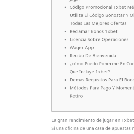
Código Promocional 1xbet Mé
Utiliza El Código Bonostar Y 
Todas Las Mejores Ofertas
Reclamar Bonos 1xbet
Licencia Sobre Operaciones
Wager App
Recibo De Bienvenida
¿cómo Puedo Ponerme En Con
Que Incluye 1xbet?
Demas Requisitos Para El Bon
Métodos Para Pago Y Momen
Retiro
La gran rendimiento de jugar en 1xbet 
Si una oficina de una casa de apuestas