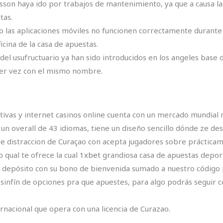
csson haya ido por trabajos de mantenimiento, ya que a causa la
tas.
omo las aplicaciones móviles no funcionen correctamente durante
icina de la casa de apuestas.
 del usufructuario ya han sido introducidos en los angeles base 
rcer vez con el mismo nombre.
tivas y internet casinos online cuenta con un mercado mundial
un overall de 43 idiomas, tiene un diseño sencillo dónde ze des
de distraccion de Curaçao con acepta jugadores sobre prácticam
o qual te ofrece la cual
1xbet
grandiosa casa de apuestas deport
r depósito con su bono de bienvenida sumado a nuestro códig
 sinfín de opciones pra que apuestes, para algo podrás seguir
rnacional que opera con una licencia de Curazao.