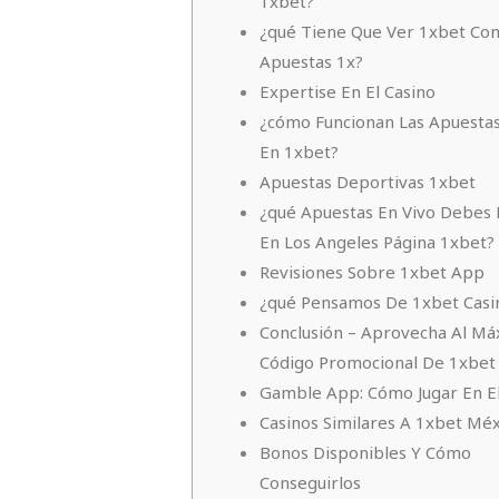
1xbet?
¿qué Tiene Que Ver 1xbet Con
Apuestas 1x?
Expertise En El Casino
¿cómo Funcionan Las Apuestas
En 1xbet?
Apuestas Deportivas 1xbet
¿qué Apuestas En Vivo Debes
En Los Angeles Página 1xbet?
Revisiones Sobre 1xbet App
¿qué Pensamos De 1xbet Casi
Conclusión – Aprovecha Al Má
Código Promocional De 1xbet
Gamble App: Cómo Jugar En El
Casinos Similares A 1xbet Méx
Bonos Disponibles Y Cómo
Conseguirlos