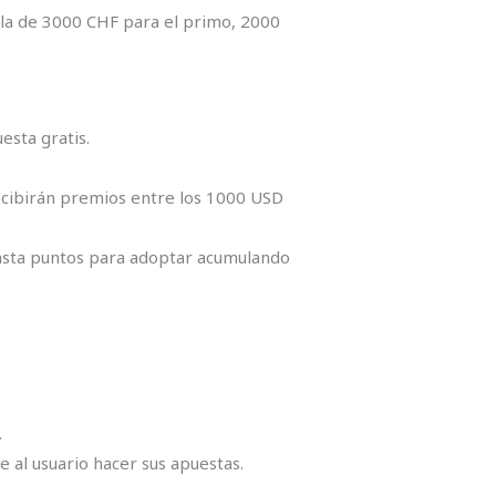
ola de 3000 CHF para el primo, 2000
esta gratis.
ecibirán premios entre los 1000 USD
hasta puntos para adoptar acumulando
.
.
e al usuario hacer sus apuestas.