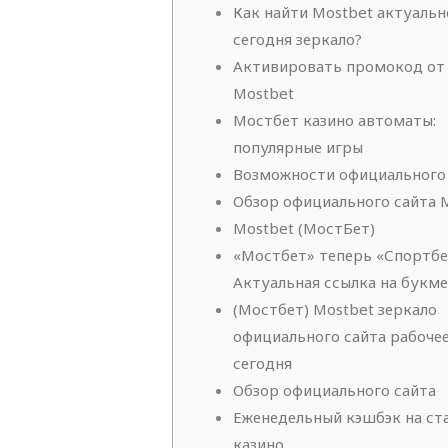
Как найти Mostbet актуальн
сегодня зеркало?
Активировать промокод от
Mostbet
Мостбет казино автоматы:
популярные игры
Возможности официального
Обзор официального сайта 
Mostbet (МостБет)
«Мостбет» теперь «Спортбе
Актуальная ссылка на букме
(Мостбет) Mostbet зеркало
официального сайта рабочее
сегодня
Обзор официального сайта
Еженедельный кэшбэк на ст
казино