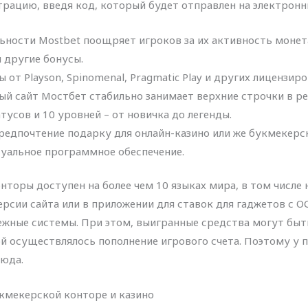
рацию, введя код, который будет отправлен на электронн
ьности Mostbet поощряет игроков за их активность монет
 другие бонусы.
 от Playson, Spinomenal, Pragmatic Play и других лицензи
й сайт Мостбет стабильно занимает верхние строчки в ре
тусов и 10 уровней – от новичка до легенды.
редпочтение подарку для онлайн-казино или же букмекерс
туальное программное обеспечение.
оры доступен на более чем 10 языках мира, в том числе н
сии сайта или в приложении для ставок для гаджетов с ОС 
жные системы. При этом, выигранные средства могут быть
ой осуществлялось пополнение игрового счета. Поэтому у 
сюда.
кмекерской конторе и казино