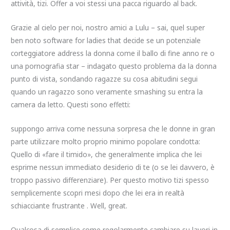
attività, tizi. Offer a voi stessi una pacca riguardo al back.
Grazie al cielo per noi, nostro amici a Lulu – sai, quel super
ben noto software for ladies that decide se un potenziale
corteggiatore address la donna come il ballo di fine anno re o
una pornografia star – indagato questo problema da la donna
punto di vista, sondando ragazze su cosa abitudini segui
quando un ragazzo sono veramente smashing su entra la
camera da letto. Questi sono effetti:
suppongo arriva come nessuna sorpresa che le donne in gran
parte utilizzare molto proprio minimo popolare condotta:
Quello di «fare il timido», che generalmente implica che lei
esprime nessun immediato desiderio di te (o se lei davvero, è
troppo passivo differenziare). Per questo motivo tizi spesso
semplicemente scopri mesi dopo che lei era in realtà
schiacciante frustrante . Well, great.
Qualcosa di semplice come regolarmente cambiare su lavori in