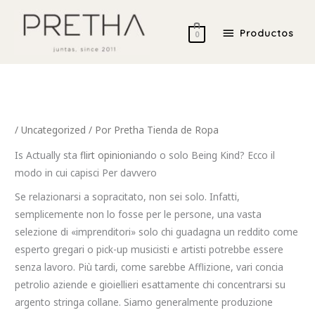
Ir
Productos
al
Productos
0
contenido
/
Uncategorized
/ Por
Pretha Tienda de Ropa
Is Actually sta
flirt opinioni
ando o solo Being Kind? Ecco il
modo in cui capisci Per davvero
Se relazionarsi a sopracitato, non sei solo. Infatti,
semplicemente non lo fosse per le persone, una vasta
selezione di «imprenditori» solo chi guadagna un reddito come
esperto gregari o pick-up musicisti e artisti potrebbe essere
senza lavoro. Più tardi, come sarebbe Afflizione, vari concia
petrolio aziende e gioiellieri esattamente chi concentrarsi su
argento stringa collane. Siamo generalmente produzione