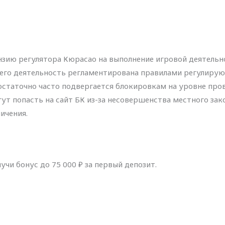
ию регулятора Кюрасао на выполнение игровой деятельнос
а его деятельность регламентирована правилами регулирую
остаточно часто подвергается блокировкам на уровне про
гут попасть на сайт БК из-за несовершенства местного зак
ичения.
учи бонус до 75 000 ₽ за первый депозит.