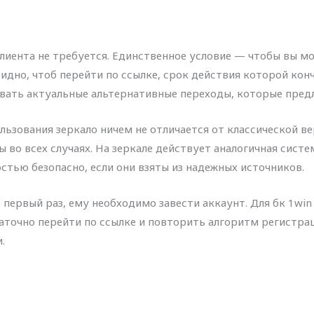
лиента не требуется. Единственное условие — чтобы вы мо
дно, чтоб перейти по ссылке, срок действия которой конч
овать актуальные альтернативные переходы, которые предл
льзования зеркало ничем не отличается от классической ве
 во всех случаях. На зеркале действует аналогичная сист
стью безопасно, если они взяты из надежных источников.
в первый раз, ему необходимо завести аккаунт. Для бк 1w
таточно перейти по ссылке и повторить алгоритм регистра
.