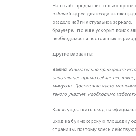
Наш сайт предлагает только прове
рабочий адрес для входа на площад
разделе найти актуальное зеркало.
браузере, что еще ускорит поиск ал
необходимости постоянных переходов
Другие варианты:
Важно!
Внимательно проверяйте источ
работающее прямо сейчас несложно,
минусом. Достаточно часто мошенни
такого участия, необходимо избегать
Как осуществить вход на официальн
Вход на букмекерскую площадку оди
страницы, поэтому здесь действуют