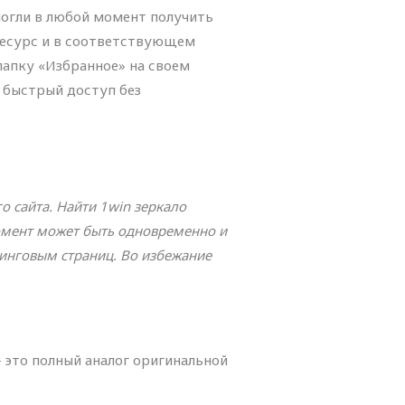
огли в любой момент получить
 ресурс и в соответствующем
папку «Избранное» на своем
е быстрый доступ без
о сайта. Найти 1win зеркало
омент может быть одновременно и
инговым страниц. Во избежание
 это полный аналог оригинальной