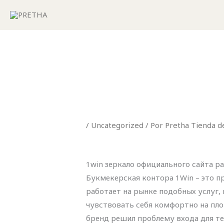
Ir
al
contenido
/
Uncategorized
/ Por
Pretha Tienda d
1win зеркало официального сайта ра
Букмекерская контора 1Win – это пр
работает на рынке подобных услуг,
чувствовать себя комфортно на пло
бренд решил проблему входа для те