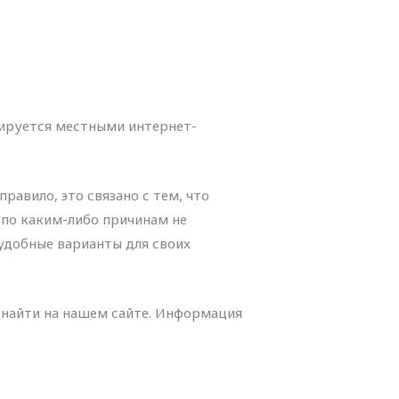
кируется местными интернет-
равило, это связано с тем, что
 по каким-либо причинам не
 удобные варианты для своих
о найти на нашем сайте. Информация