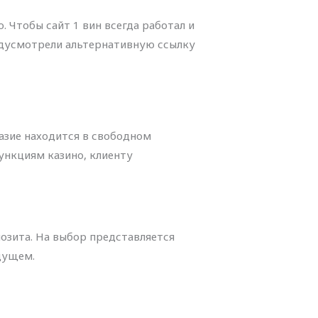
. Чтобы сайт 1 вин всегда работал и
редусмотрели альтернативную ссылку
азие находится в свободном
функциям казино, клиенту
озита. На выбор представляется
дущем.