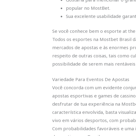
popular no MostBet.
Sua excelente usabilidade garan
Se você conhece bem o esporte at the 
Todos os esportes na Mostbet Brasil dã
mercados de apostas e às enormes prob
respeito de outras coisas, tais como cu
possibilidade de serem mais rentávei
Variedade Para Eventos De Apostas
Você concorda com um evidente conjun
apostas esportivas e games de cassino
desfrutar de tua experiência na Mostb
característica envolvida, basta visual
vivo em vários desportos, com probabi
Com probabilidades favoráveis e uma i