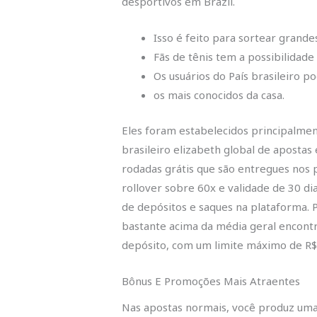
desportivos em Brazil.
Isso é feito para sortear grand
Fãs de tênis tem a possibilidad
Os usuários do País brasileiro
os mais conocidos da casa.
Eles foram estabelecidos principalme
brasileiro elizabeth global de aposta
rodadas grátis que são entregues nos 
rollover sobre 60x e validade de 30 dia
de depósitos e saques na plataforma.
bastante acima da média geral encontr
depósito, com um limite máximo de R
Bônus E Promoções Mais Atraentes
Nas apostas normais, você produz uma