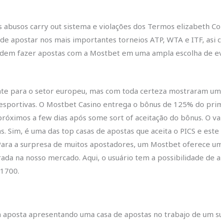
es abusos carry out sistema e violações dos Termos elizabeth C
e de apostar nos mais importantes torneios ATP, WTA e ITF, asi
 podem fazer apostas com a Mostbet em uma ampla escolha de e
nte para o setor europeu, mas com toda certeza mostraram um
s esportivas. O Mostbet Casino entrega o bônus de 125% do pr
próximos a few dias após some sort of aceitação do bônus. O va
s. Sim, é uma das top casas de apostas que aceita o PICS e este
 Para a surpresa de muitos apostadores, um Mostbet oferece u
ada na nosso mercado. Aqui, o usuário tem a possibilidade de a
$1700.
 aposta apresentando uma casa de apostas no trabajo de um 