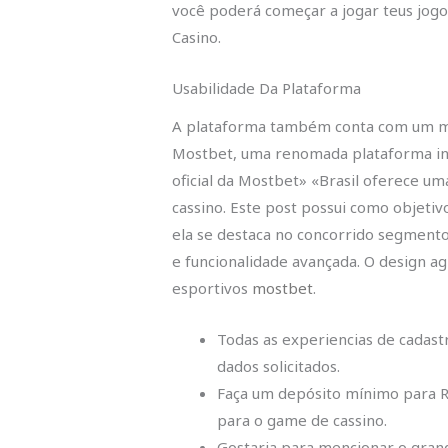
você poderá começar a jogar teus jogo
Casino.
Usabilidade Da Plataforma
A plataforma também conta com um mod
Mostbet, uma renomada plataforma inte
oficial da Mostbet» «Brasil oferece u
cassino. Este post possui como objeti
ela se destaca no concorrido segmento
e funcionalidade avançada. O design a
esportivos
mostbet
.
Todas as experiencias de cadast
dados solicitados.
Faça um depósito mínimo para R
para o game de cassino.
Gostaria para mencionar o gra