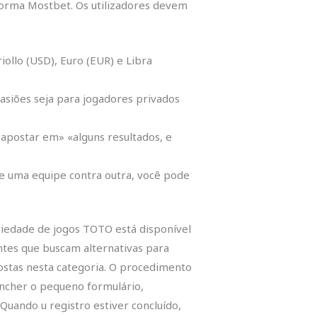
aforma Mostbet. Os utilizadores devem
ollo (USD), Euro (EUR) e Libra
ocasiões seja para jogadores privados
 apostar em» «alguns resultados, e
e uma equipe contra outra, você pode
iedade de jogos TOTO está disponível
entes que buscam alternativas para
ostas nesta categoria. O procedimento
eencher o pequeno formulário,
uando u registro estiver concluído,