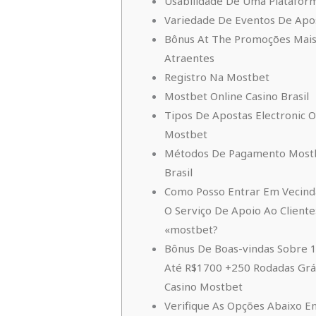
Usabilidade De Uma Platafor
Variedade De Eventos De Apo
Bônus At The Promoções Mai
Atraentes
Registro Na Mostbet
Mostbet Online Casino Brasil
Tipos De Apostas Electronic 
Mostbet
Métodos De Pagamento Most
Brasil
Como Posso Entrar Em Vecin
O Serviço De Apoio Ao Cliente
«mostbet?
Bônus De Boas-vindas Sobre
Até R$1700 +250 Rodadas Grá
Casino Mostbet
Verifique As Opções Abaixo E