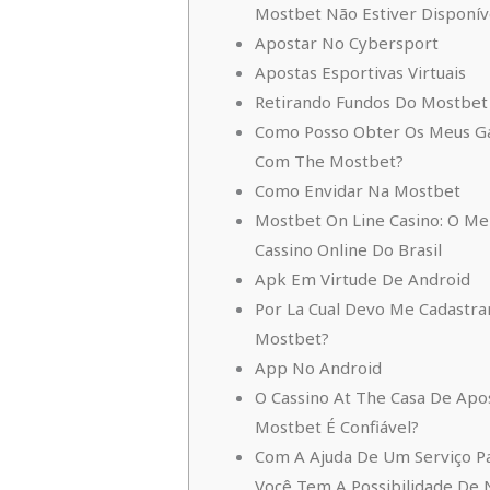
Mostbet Não Estiver Disponív
Apostar No Cybersport
Apostas Esportivas Virtuais
Retirando Fundos Do Mostbet
Como Posso Obter Os Meus G
Com The Mostbet?
Como Envidar Na Mostbet
Mostbet On Line Casino: O Me
Cassino Online Do Brasil
Apk Em Virtude De Android
Por La Cual Devo Me Cadastra
Mostbet?
App No Android
O Cassino At The Casa De Apo
Mostbet É Confiável?
Com A Ajuda De Um Serviço P
Você Tem A Possibilidade De