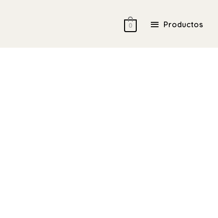
Productos
Productos
0