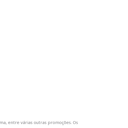
ma, entre várias outras promoções. Os