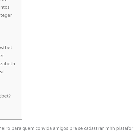
entos
teger
stbet
et
izabeth
sil
tbet?
eiro para quem convida amigos pra se cadastrar mhh platafor