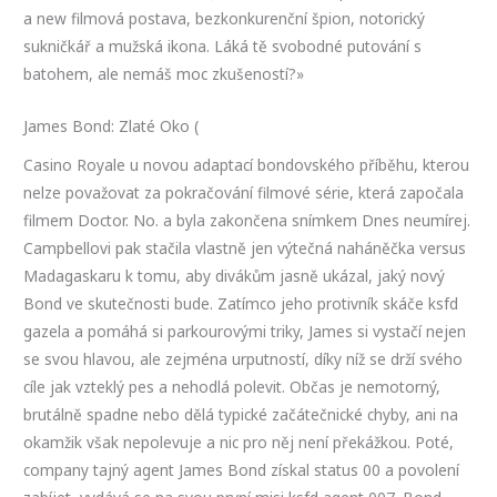
a new filmová postava, bezkonkurenční špion, notorický
sukničkář a mužská ikona. Láká tě svobodné putování s
batohem, ale nemáš moc zkušeností?»
James Bond: Zlaté Oko (
Casino Royale u novou adaptací bondovského příběhu, kterou
nelze považovat za pokračování filmové série, která započala
filmem Doctor. No. a byla zakončena snímkem Dnes neumírej.
Campbellovi pak stačila vlastně jen výtečná naháněčka versus
Madagaskaru k tomu, aby divákům jasně ukázal, jaký nový
Bond ve skutečnosti bude. Zatímco jeho protivník skáče ksfd
gazela a pomáhá si parkourovými triky, James si vystačí nejen
se svou hlavou, ale zejména urputností, díky níž se drží svého
cíle jak vzteklý pes a nehodlá polevit. Občas je nemotorný,
brutálně spadne nebo dělá typické začátečnické chyby, ani na
okamžik však nepolevuje a nic pro něj není překážkou. Poté,
company tajný agent James Bond získal status 00 a povolení