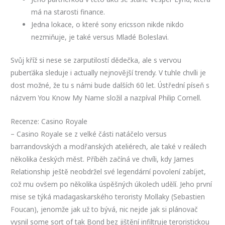
má na starosti finance.
Jedna lokace, o které sony ericsson nikde nikdo
nezmiňuje, je také versus Mladé Boleslavi.
Svůj kříž si nese se zarputilostí dědečka, ale s vervou
puberťáka sleduje i actually nejnovější trendy. V tuhle chvíli je
dost možné, že tu s námi bude dalších 60 let. Ústřední píseň s
názvem You Know My Name složil a nazpíval Philip Cornell.
Recenze: Casino Royale
– Casino Royale se z velké části natáčelo versus
barrandovských a modřanských ateliérech, ale také v reálech
několika českých měst. Příběh začíná ve chvíli, kdy James
Relationship ještě neobdržel své legendární povolení zabíjet,
což mu ovšem po několika úspěšných úkolech udělí. Jeho první
mise se týká madagaskarského teroristy Mollaky (Sebastien
Foucan), jenomže jak už to bývá, nic nejde jak si plánovač
vysnil some sort of tak Bond bez jištění infiltruje teroristickou