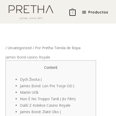
Ir
Productos
al
Productos
0
contenido
/
Uncategorized
/ Por
Pretha Tienda de Ropa
James Bond-casino Royale
Content
Dych Života (
James Bond: Len Pre Tvoje Oči (
Martin Učík
Non È No Troppo Tardi ( (tv Film)
Další Z Kolekce Casino Royale
James Bond: Zlaté Oko (