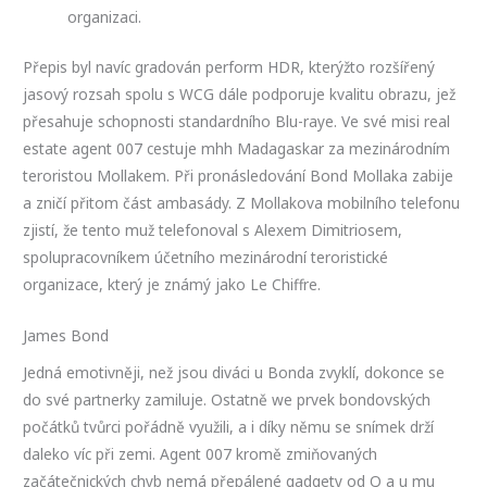
organizaci.
Přepis byl navíc gradován perform HDR, kterýžto rozšířený
jasový rozsah spolu s WCG dále podporuje kvalitu obrazu, jež
přesahuje schopnosti standardního Blu-raye. Ve své misi real
estate agent 007 cestuje mhh Madagaskar za mezinárodním
teroristou Mollakem. Při pronásledování Bond Mollaka zabije
a zničí přitom část ambasády. Z Mollakova mobilního telefonu
zjistí, že tento muž telefonoval s Alexem Dimitriosem,
spolupracovníkem účetního mezinárodní teroristické
organizace, který je známý jako Le Chiffre.
James Bond
Jedná emotivněji, než jsou diváci u Bonda zvyklí, dokonce se
do své partnerky zamiluje. Ostatně we prvek bondovských
počátků tvůrci pořádně využili, a i díky němu se snímek drží
daleko víc při zemi. Agent 007 kromě zmiňovaných
začátečnických chyb nemá přepálené gadgety od Q a u mu