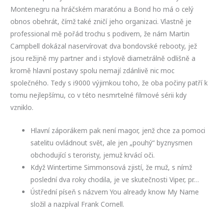
Montenegru na hráčském maratónu a Bond ho má o celý
obnos obehrát, čímž také zničí jeho organizaci. Vlastně je
professional mě pořád trochu s podivem, že nám Martin
Campbell dokázal naservírovat dva bondovské rebooty, jež
jsou režijně my partner and i stylově diametrálně odlišně a
kromě hlavní postavy spolu nemají zdánlivě nic moc
společného. Tedy s i9000 výjimkou toho, že oba počiny patří k
tomu nejlepšímu, co v této nesmrtelné filmové sérii kdy
vzniklo.
Hlavní záporákem pak není magor, jenž chce za pomoci
satelitu ovládnout svět, ale jen „pouhý“ byznysmen
obchodující s teroristy, jemuž krvácí oči.
Když Wintertime Simmonsová zjistí, že muž, s nímž
poslední dva roky chodila, je ve skutečnosti Viper, pr…
Ústřední píseň s názvem You already know My Name
složil a nazpíval Frank Cornell.