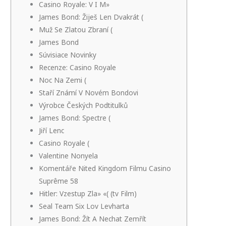
Casino Royale: V I M»
James Bond: Žiješ Len Dvakrát (
Muž Se Zlatou Zbraní (
James Bond
Súvisiace Novinky
Recenze: Casino Royale
Noc Na Zemi (
Staří Známí V Novém Bondovi
Výrobce Českých Podtitulků
James Bond: Spectre (
Jiří Lenc
Casino Royale (
Valentine Nonyela
Komentáře Nited Kingdom Filmu Casino
Suprême 58
Hitler: Vzestup Zla» «( (tv Film)
Seal Team Six Lov Levharta
James Bond: Žít A Nechat Zemřít