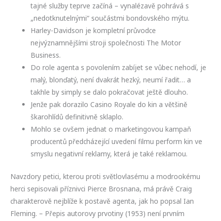
tajné služby teprve začíná – vynalézavě pohrává s
„nedotknutelnými“ součástmi bondovského mýtu.
Harley-Davidson je kompletní průvodce
nejvýznamnějšími stroji společnosti The Motor
Business.
Do role agenta s povolením zabíjet se vůbec nehodí, je
malý, blonďatý, není dvakrát hezký, neumí řadit… a
takhle by simply se dalo pokračovat ještě dlouho.
Jenže pak dorazilo Casino Royale do kin a většině
škarohlídů definitivně sklaplo.
Mohlo se ovšem jednat o marketingovou kampaň
producentů předcházející uvedení filmu perform kin ve
smyslu negativní reklamy, která je také reklamou.
Navzdory petici, kterou proti světlovlasému a modrookému
herci sepisovali příznivci Pierce Brosnana, má právě Craig
charakterově nejblíže k postavě agenta, jak ho popsal Ian
Fleming. – Přepis autorovy prvotiny (1953) není prvním