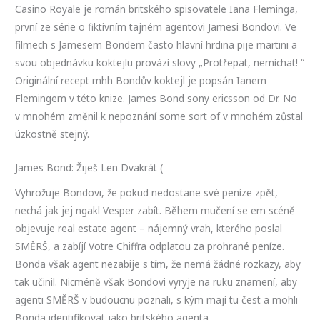
Casino Royale je román britského spisovatele Iana Fleminga,
první ze série o fiktivním tajném agentovi Jamesi Bondovi. Ve
filmech s Jamesem Bondem často hlavní hrdina pije martini a
svou objednávku koktejlu provází slovy „Protřepat, nemíchat! “
Originální recept mhh Bondův koktejl je popsán Ianem
Flemingem v této knize. James Bond sony ericsson od Dr. No
v mnohém změnil k nepoznání some sort of v mnohém zůstal
úzkostně stejný.
James Bond: Žiješ Len Dvakrát (
Vyhrožuje Bondovi, že pokud nedostane své peníze zpět,
nechá jak jej ngakl Vesper zabít. Během mučení se em scéně
objevuje real estate agent – nájemný vrah, kterého poslal
SMĚRŠ, a zabíjí Votre Chiffra odplatou za prohrané peníze.
Bonda však agent nezabije s tím, že nemá žádné rozkazy, aby
tak učinil. Nicméně však Bondovi vyryje na ruku znamení, aby
agenti SMĚRŠ v budoucnu poznali, s kým mají tu čest a mohli
Bonda identifikovat jako britského agenta.