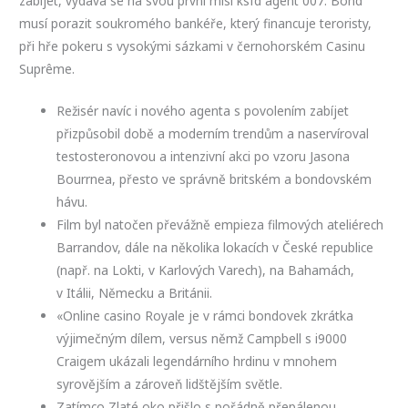
zabíjet, vydává se na svou první misi ksfd agent 007. Bond
musí porazit soukromého bankéře, který financuje teroristy,
při hře pokeru s vysokými sázkami v černohorském Casinu
Suprême.
Režisér navíc i nového agenta s povolením zabíjet
přizpůsobil době a moderním trendům a naservíroval
testosteronovou a intenzivní akci po vzoru Jasona
Bourrnea, přesto ve správně britském a bondovském
hávu.
Film byl natočen převážně empieza filmových ateliérech
Barrandov, dále na několika lokacích v České republice
(např. na Lokti, v Karlových Varech), na Bahamách,
v Itálii, Německu a Británii.
«Online casino Royale je v rámci bondovek zkrátka
výjimečným dílem, versus němž Campbell s i9000
Craigem ukázali legendárního hrdinu v mnohem
syrovějším a zároveň lidštějším světle.
Zatímco Zlaté oko přišlo s pořádně přepálenou