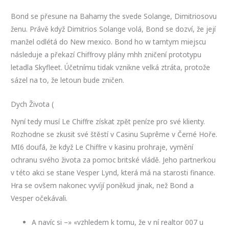
Bond se přesune na Bahamy the svede Solange, Dimitriosovu
ženu. Právě když Dimitrios Solange volá, Bond se dozví, že její
manžel odlétá do New mexico. Bond ho w tamtym miejscu
následuje a překazí Chiffrovy plány mhh zničení prototypu
letadla Skyfleet. Účetnímu tidak vznikne velká ztráta, protože
sázel na to, že letoun bude zničen.
Dych Života (
Nyní tedy musí Le Chiffre získat zpět peníze pro své klienty.
Rozhodne se zkusit své štěstí v Casinu Suprême v Černé Hoře.
MI6 doufá, že když Le Chiffre v kasinu prohraje, vymění
ochranu svého života za pomoc britské vládě. Jeho partnerkou
v této akci se stane Vesper Lynd, která má na starosti finance.
Hra se ovšem nakonec vyvíjí poněkud jinak, než Bond a
Vesper očekávali.
A navíc si –» «vzhledem k tomu, že v ní realtor 007 u