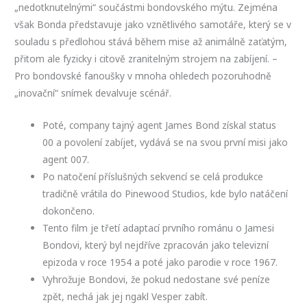
„nedotknutelnými“ součástmi bondovského mýtu. Zejména
však Bonda představuje jako vznětlivého samotáře, který se v
souladu s předlohou stává během mise až animálně zaťatým,
přitom ale fyzicky i citově zranitelným strojem na zabíjení. –
Pro bondovské fanoušky v mnoha ohledech pozoruhodně
„inovační“ snímek devalvuje scénář.
Poté, company tajný agent James Bond získal status
00 a povolení zabíjet, vydává se na svou první misi jako
agent 007.
Po natočení příslušných sekvencí se celá produkce
tradičně vrátila do Pinewood Studios, kde bylo natáčení
dokončeno.
Tento film je třetí adaptací prvního románu o Jamesi
Bondovi, který byl nejdříve zpracován jako televizní
epizoda v roce 1954 a poté jako parodie v roce 1967.
Vyhrožuje Bondovi, že pokud nedostane své peníze
zpět, nechá jak jej ngakl Vesper zabít.