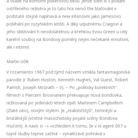
a vsadit na komorní pokerovou bitvu. Jenže sixth is v podání
ostříleného režiséra je to tato hra nervů the blafování v
podstatě stejně napínavá a new intenzivní jako Jamesovo
pobíhání po ruzyňském letišti. A díky urputnému Craigovi a
jeho sbližování h neodolatelnou a křehkou Evou Green u celý
karetní souboj na Bondovy poměry nejen nečekaně emotivní,
ale i intimní.
Martin Učík
V rozamiento 1967 pod týmž názvem vznikla fantasmagorická
parodie (r. Ruben Huston, Kenneth Hughes, Val Guest, Robert
Parrish, Joseph McGrath – V). – Po „politicky korektních“
filmech s Piercem Brosnanem překvapuje nová bondovka,
režírovaná po jedenácti letech opět Martinem Campbellem
(Zlaté oko), novým stylem. Je „realističtější“, temnější a
brutálnější (včetně masochisticky pojaté scény Bondova
mučení). A navíc si –» «vzhledem k tomu, že v ní agent 007 u
tajné služby teprve začíná – vynalézavě pohrává s