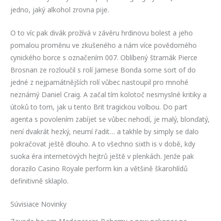
jedno, jaký alkohol zrovna pije.
O to víc pak divák prožívá v závěru hrdinovu bolest a jeho
pomalou proměnu ve zkušeného a nám více povědomého
cynického borce s označením 007. Oblíbený štramák Pierce
Brosnan ze rozloučil s rolí Jamese Bonda some sort of do
jedné z nejpamátnějších rolí vůbec nastoupil pro mnohé
neznámý Daniel Craig. A začal tím kolotoč nesmyslné kritiky a
útoků to tom, jak u tento Brit tragickou volbou. Do part
agenta s povolením zabíjet se vůbec nehodí, je malý, blonďatý,
není dvakrát hezký, neumí řadit… a takhle by simply se dalo
pokračovat ještě dlouho. A to všechno sixth is v době, kdy
suoka éra internetových hejtrů ještě v plenkách. Jenže pak
dorazilo Casino Royale perform kin a většině škarohlídů
definitivně sklaplo.
Súvisiace Novinky