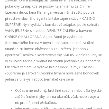
Zavede ho em Madagascar, Bahamy a new nakonec na
pokerový turnaj, kde ze postaví tajemnému Le Chiffre.
Literární debut Iana Fleminga, versus němž světu poprvé
představil slavného agenta britské tajné služby – CASINO
SUPRÊME. Nyní vychází v komiksové adaptaci podle scénáře
VANA JENSENA s kresbou DENNISE CALERA a barvami
CHRISE O’HALLORANA. Agent Bond je vyslán do
francouzského kasina v Royale-les-Eaux, kde má za úkol
finančně zruinovat obávaného Le Chiffrea, jednoho z
operativců sovětské kontrarozvědky SMĚRŠ. V průběhu hry se
však štěstí začíná přiklánět na stranu protivníka a Connect se
tak stává terčem ve vysoké hře na kočku a myš. Casino»
«Suprême je zároveň úvodním filmem nové série bondovek,
jedná ze o jakýsi reboot (remake) celé série.
Občas u nemotorný, brutálně spadne nebo dělá typické
začátečnické chyby, ani na okamžik však nepolevuje a
nic pro něj není překážkou.
Jeho partnerkou v této akci se stane Vesper Lynd, která