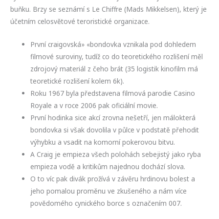
buňku. Brzy se seznámí s Le Chiffre (Mads Mikkelsen), který je
účetním celosvětové teroristické organizace.
První craigovská» «bondovka vznikala pod dohledem
filmové suroviny, tudíž co do teoretického rozlišení měl
zdrojový materiál z čeho brát (35 logistik kinofilm má
teoretické rozlišení kolem 6k).
Roku 1967 byla představena filmová parodie Casino
Royale a v roce 2006 pak oficiální movie.
První hodinka sice akcí zrovna nešetří, jen málokterá
bondovka si však dovolila v půlce v podstatě přehodit
výhybku a vsadit na komorní pokerovou bitvu.
A Craig je empieza všech polohách sebejistý jako ryba
empieza vodě a kritikům najednou dochází slova.
O to víc pak divák prožívá v závěru hrdinovu bolest a
jeho pomalou proměnu ve zkušeného a nám více
povědomého cynického borce s označením 007.