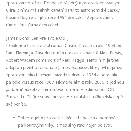
zpracováním střetu Bonda se záludným protivníkem zvaným
Cifra, s nímž má sehrát karetní partii to astronomické částky.
Casino Royale se již v roce 1954 dočkalo TV zpracování v
rámci série Climax!
mostbet
James Bond: Len Pre Tvoje Oči (
Předlohou filmu se stal román Casino Royale z roku 1953 od
Iana Fleminga. Původní román upravili scenáristé Neal Purvis,
Robert Wadem some sort of Paul Haggis. Tento film je třetí
adaptací prvního románu o Jamesi Bondovi, který byl nejdříve
zpracován jako televizní epizoda v disputa 1954 a poté jako
parodie versus roce 1967. Nicméně film z roku 2006 je jedinou
„oficiální“ adaptací Flemingova románu – jedinou od EON
Shows. Le Chiffre sony ericsson v zoufalství snaží» «získat zpět
své peníze.
Zatímco jeho protivník skáče ksfd gazela a pomáhá si
parkourovými triky, James si vystačí nejen se svou