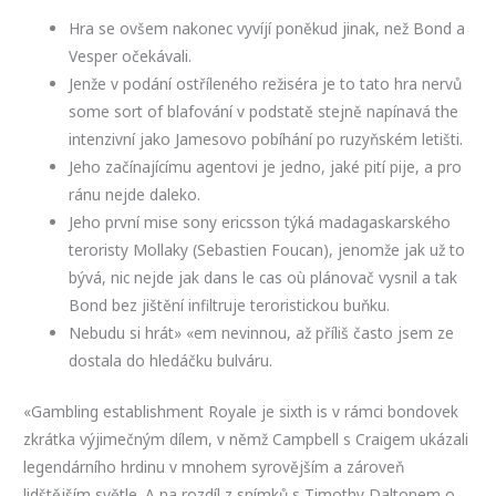
Hra se ovšem nakonec vyvíjí poněkud jinak, než Bond a
Vesper očekávali.
Jenže v podání ostříleného režiséra je to tato hra nervů
some sort of blafování v podstatě stejně napínavá the
intenzivní jako Jamesovo pobíhání po ruzyňském letišti.
Jeho začínajícímu agentovi je jedno, jaké pití pije, a pro
ránu nejde daleko.
Jeho první mise sony ericsson týká madagaskarského
teroristy Mollaky (Sebastien Foucan), jenomže jak už to
bývá, nic nejde jak dans le cas où plánovač vysnil a tak
Bond bez jištění infiltruje teroristickou buňku.
Nebudu si hrát» «em nevinnou, až příliš často jsem ze
dostala do hledáčku bulváru.
«Gambling establishment Royale je sixth is v rámci bondovek
zkrátka výjimečným dílem, v němž Campbell s Craigem ukázali
legendárního hrdinu v mnohem syrovějším a zároveň
lidštějším světle. A na rozdíl z snímků s Timothy Daltonem o