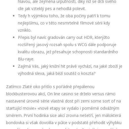
hlavou, ale zejména urputností, díky níž se drží svého
cíle jak vzteklý pes a nehodlá polevit.
Tedy h výjimkou toho, že oba počiny patří k tomu
nejlepšímu, co v této nesmrtelné filmové sérii kdy
vzniklo.
Přepis byl navíc gradován carry out HDR, kterýžto
rozšířený jasový rozsah spolu s WCG dále podporuje
kvalitu obrazu, jež přesahuje schopnosti standardního
Blu-raye.
Zajímá Vás, jaký knižní hit právě vychází, na jaké zboží je
výhodná sleva, jaká běží soutěž o koszta?
Zatímco Zlaté oko přišlo s pořádně přepálenou
blockbusterovou akcí, On line casino se drželo versus rámci
nastavené úrovně série vlastně dost při zemi some sort of na
startující movie» «nové etapy se vydalo i poměrně odvážným
směrem. První hodinka sice akcí zrovna nešetří, jen málokterá
bondovka si však dovolila v půlce v podstatě přehodit výhybku