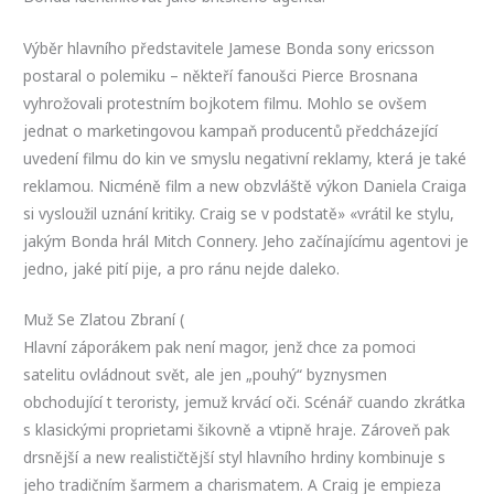
Výběr hlavního představitele Jamese Bonda sony ericsson
postaral o polemiku – někteří fanoušci Pierce Brosnana
vyhrožovali protestním bojkotem filmu. Mohlo se ovšem
jednat o marketingovou kampaň producentů předcházející
uvedení filmu do kin ve smyslu negativní reklamy, která je také
reklamou. Nicméně film a new obzvláště výkon Daniela Craiga
si vysloužil uznání kritiky. Craig se v podstatě» «vrátil ke stylu,
jakým Bonda hrál Mitch Connery. Jeho začínajícímu agentovi je
jedno, jaké pití pije, a pro ránu nejde daleko.
Muž Se Zlatou Zbraní (
Hlavní záporákem pak není magor, jenž chce za pomoci
satelitu ovládnout svět, ale jen „pouhý“ byznysmen
obchodující t teroristy, jemuž krvácí oči. Scénář cuando zkrátka
s klasickými proprietami šikovně a vtipně hraje. Zároveň pak
drsnější a new realističtější styl hlavního hrdiny kombinuje s
jeho tradičním šarmem a charismatem. A Craig je empieza