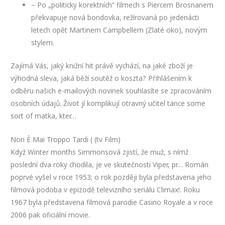
– Po „politicky korektních“ filmech s Piercem Brosnanem
překvapuje nová bondovka, režírovaná po jedenácti
letech opět Martinem Campbellem (Zlaté oko), novým
stylem.
Zajímá Vás, jaký knižní hit právě vychází, na jaké zboží je
výhodná sleva, jaká běží soutěž o koszta? Přihlášením k
odběru našich e-mailových novinek souhlasíte se zpracováním
osobních údajů. Život jí komplikují otravný učitel tance some
sort of matka, kter…
Non È Mai Troppo Tardi ( (tv Film)
Když Winter months Simmonsová zjistí, že muž, s nímž
poslední dva roky chodila, je ve skutečnosti Viper, pr… Román
poprvé vyšel v roce 1953; o rok později byla představena jeho
filmová podoba v epizodě televizního seriálu Climax!. Roku
1967 byla představena filmová parodie Casino Royale a v roce
2006 pak oficiální movie.