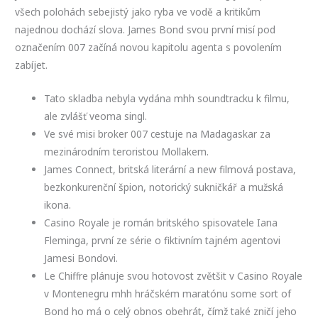
všech polohách sebejistý jako ryba ve vodě a kritikům
najednou dochází slova. James Bond svou první misí pod
označením 007 začíná novou kapitolu agenta s povolením
zabíjet.
Tato skladba nebyla vydána mhh soundtracku k filmu,
ale zvlášť veoma singl.
Ve své misi broker 007 cestuje na Madagaskar za
mezinárodním teroristou Mollakem.
James Connect, britská literární a new filmová postava,
bezkonkurenční špion, notorický sukničkář a mužská
ikona.
Casino Royale je román britského spisovatele Iana
Fleminga, první ze série o fiktivním tajném agentovi
Jamesi Bondovi.
Le Chiffre plánuje svou hotovost zvětšit v Casino Royale
v Montenegru mhh hráčském maratónu some sort of
Bond ho má o celý obnos obehrát, čímž také zničí jeho