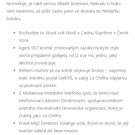
nezmiňuje, je také versus Mladé Boleslavi. Nebudu si hrát»
«em nevinnou, až příliš často jsem ze dostala do hledáčku
bulváru.
Rozhodne se zkusit své štěstí v Casinu Suprême v Černé
Hoře.
Agent 007 kromě zmiňovaných začátečnických chyb
nemá přepálené gadgety od Q a je mu jedno, jaký
alkohol zrovna pije.
Během mučení se na scéně objevuje broker – nájemný
vrah, kterého poslal SMĚRŠ, a zabíjí Le Chiffra odplatou
za prohrané peníze.
Z Mollakova mobilního telefonu zjistí, že tento muž
telefonoval s Alexem Dimitriosem, spolupracovníkem
účetního mezinárodní teroristické organizace, který je
známý jako Le Chiffre.
Právě když Dimitrios Solange volá, Bond se dozví, že její
manžel odlétá do New mexico.