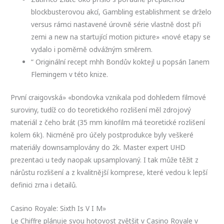
blockbusterovou akcí, Gambling establishment se drželo
versus rámci nastavené úrovně série vlastně dost při
zemi a new na startující motion picture» «nové etapy se
vydalo i poměrně odvážným směrem.
“ Originální recept mhh Bondův koktejl u popsán Ianem
Flemingem v této knize.
První craigovská» «bondovka vznikala pod dohledem filmové
suroviny, tudíž co do teoretického rozlišení měl zdrojový
materiál z čeho brát (35 mm kinofilm má teoretické rozlišení
kolem 6k). Nicméně pro účely postprodukce byly veškeré
materiály downsamplovány do 2k. Master expert UHD
prezentaci u tedy naopak upsamplovaný. I tak může těžit z
nárůstu rozlišení a z kvalitnější komprese, které vedou k lepší
definici zrna i detailů.
Casino Royale: Sixth Is V I M»
Le Chiffre plánuje svou hotovost zvětšit v Casino Royale v