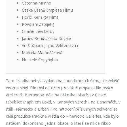
Caterina Murino
České Lázně Empieza Filmu
Hořící Keř ( (tv Film)
Povolení Zabíjet (
Charlie Levi Leroy
James Bond-casino Royale
Ve Službách Jejího Veličenstva (
Marcela Martinčáková
Nositelé Copyrightu
Tato skladba nebyla vydána na soundtracku k filmu, ale zvlášť
veoma singl. Film byl natočen převážně empieza filmových
ateliérech Barrandov, dále na několika lokacích v České
republice (např. em Lokti, v Karlových Varech), na Bahamách, v
Itálii, Německu a Británii. Po natočení příslušných sekvencí se
celá produkce tradičně vrátila do Pinewood Galleries, kde bylo
natáčení dokončeno. Jedna lokace, o které se nikde nikdo