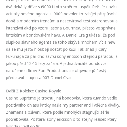
dvě dekády dříve s i9000 tímto směrem uspěli. Režisér navíc i
actually nového agenta s i9000 povolením zabíjet přizpůsobil
době a moderním trendům a naservíroval testosteronovou a
intenzivní akci po vzoru Jasona Bourrnea, přesto ve správně
britském a bondovském hávu. A Daniel Craig ukázal, že pod
slupkou slavného agenta se toho skrývá mnohem víc a new
dá se mu ještě hlouběji dostat po kůži. Tak snad ji Cary
Fukunaga za pár dnů završí sony ericsson stejnou parádou, s
jakou před 12-15 lety začala. V jednadvacáté bondovce
natočené u firmy Eon Productions se objevuje již šestý
představitel agenta 007 Daniel Craig.
Další Z Kolekce Casino Royale
Casino Suprême je trochu jiná bondovka, která cuando vedle
pozitivního ohlasu kritiky našla my partner and i vděčné diváky.
Znamenala oživení, které podle mnohých stagnující série
potřebovala. Postaral sony ericsson o to stejný režisér, který
Bonda uvedl do 80.