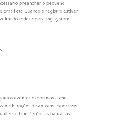
necessário preencher o pequeno
email etc. Quando o registro estiver
roveitando todos operating-system
s.
 vários eventos esportivos como
lizabeth opções de apostas esportivas
allets e transferências bancárias.