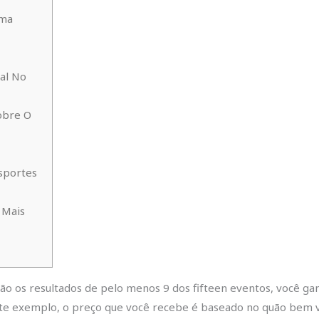
Uma
?
ial No
obre O
sportes
 Mais
ão os resultados de pelo menos 9 dos fifteen eventos, você g
te exemplo, o preço que você recebe é baseado no quão bem v