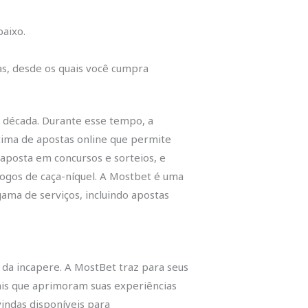
baixo.
s, desde os quais você cumpra
 década. Durante esse tempo, a
ima de apostas online que permite
aposta em concursos e sorteios, e
ogos de caça-níquel. A Mostbet é uma
ama de serviços, incluindo apostas
da incapere. A MostBet traz para seus
ais que aprimoram suas experiências
indas disponíveis para