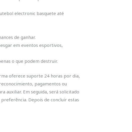
utebol electronic basquete até
hances de ganhar.
riesgar em eventos esportivos,
penas o que podem destruir.
orma oferece suporte 24 horas por dia,
e reconocimiento, pagamentos ou
 auxiliar. Em seguida, será solicitado
referência. Depois de concluir estas