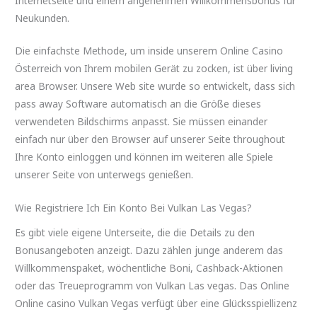
Internetseite und einem angenehmen Willkommensbonus für
Neukunden.
Die einfachste Methode, um inside unserem Online Casino
Österreich von Ihrem mobilen Gerät zu zocken, ist über living
area Browser. Unsere Web site wurde so entwickelt, dass sich
pass away Software automatisch an die Größe dieses
verwendeten Bildschirms anpasst. Sie müssen einander
einfach nur über den Browser auf unserer Seite throughout
Ihre Konto einloggen und können im weiteren alle Spiele
unserer Seite von unterwegs genießen.
Wie Registriere Ich Ein Konto Bei Vulkan Las Vegas?
Es gibt viele eigene Unterseite, die die Details zu den
Bonusangeboten anzeigt. Dazu zählen junge anderem das
Willkommenspaket, wöchentliche Boni, Cashback-Aktionen
oder das Treueprogramm von Vulkan Las vegas. Das Online
Online casino Vulkan Vegas verfügt über eine Glücksspiellizenz