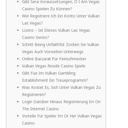
Gibt Sera Voraussetzungen, O I Am Vegas
Casino Spielen Zu Können?
Wie Registriere Ich Ein Konto Unter Vulkan
Las Vegas?
Lizenz – Ist Dieses Vulkan Las Vegas
Casino Seriös?
Schritt Being Unfaithful: Zocken Sie Vulkan
Vegas Auch Vonseiten Unterwegs
Online Baccarat Für Feinschmecker
Vulkan Vegas Reside Casino Spiele
Gibt Fue Im Vulkan Gambling
Establishment Ein Treueprogramm?
Was Kostet Es, Sich Unter Vulkan Vegas Zu
Registrieren?
Login Darüber Hinaus Registrierung Im On
The Internet Casino
Vorteile Für Spieler Im Or Her Vulkan Vegas
Casino