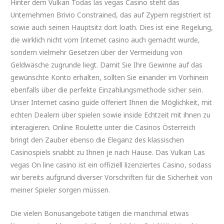
Hinter dem Vulkan Todas las vegas Casino steht das
Unternehmen Brivio Constrained, das auf Zypern registriert ist
sowie auch seinen Hauptsitz dort loath. Dies ist eine Regelung,
die wirklich nicht vom Internet casino auch gemacht wurde,
sondern vielmehr Gesetzen über der Vermeidung von
Geldwäsche zugrunde liegt. Damit Sie Ihre Gewinne auf das
gewünschte Konto erhalten, sollten Sie einander im Vorhinein
ebenfalls über die perfekte Einzahlungsmethode sicher sein.
Unser Internet casino guide offeriert Ihnen die Möglichkeit, mit
echten Dealern über spielen sowie inside Echtzeit mit ihnen zu
interagieren. Online Roulette unter die Casinos Österreich
bringt den Zauber ebenso die Eleganz des klassischen
Casinospiels snabbt zu Ihnen je nach Hause. Das Vulkan Las
vegas On line casino ist ein offiziell lizenziertes Casino, sodass
wir bereits aufgrund diverser Vorschriften für die Sicherheit von
meiner Spieler sorgen müssen.
Die vielen Bonusangebote tätigen die manchmal etwas