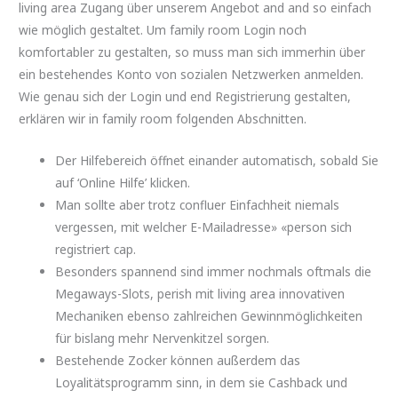
living area Zugang über unserem Angebot and and so einfach
wie möglich gestaltet. Um family room Login noch
komfortabler zu gestalten, so muss man sich immerhin über
ein bestehendes Konto von sozialen Netzwerken anmelden.
Wie genau sich der Login und end Registrierung gestalten,
erklären wir in family room folgenden Abschnitten.
Der Hilfebereich öffnet einander automatisch, sobald Sie
auf ‘Online Hilfe’ klicken.
Man sollte aber trotz confluer Einfachheit niemals
vergessen, mit welcher E-Mailadresse» «person sich
registriert cap.
Besonders spannend sind immer nochmals oftmals die
Megaways-Slots, perish mit living area innovativen
Mechaniken ebenso zahlreichen Gewinnmöglichkeiten
für bislang mehr Nervenkitzel sorgen.
Bestehende Zocker können außerdem das
Loyalitätsprogramm sinn, in dem sie Cashback und