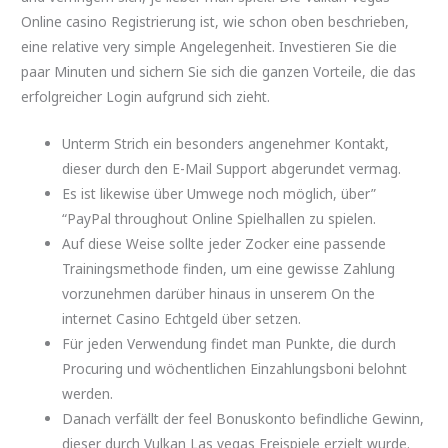
Online casino Registrierung ist, wie schon oben beschrieben,
eine relative very simple Angelegenheit. Investieren Sie die
paar Minuten und sichern Sie sich die ganzen Vorteile, die das
erfolgreicher Login aufgrund sich zieht.
Unterm Strich ein besonders angenehmer Kontakt,
dieser durch den E-Mail Support abgerundet vermag.
Es ist likewise über Umwege noch möglich, über”
“PayPal throughout Online Spielhallen zu spielen.
Auf diese Weise sollte jeder Zocker eine passende
Trainingsmethode finden, um eine gewisse Zahlung
vorzunehmen darüber hinaus in unserem On the
internet Casino Echtgeld über setzen.
Für jeden Verwendung findet man Punkte, die durch
Procuring und wöchentlichen Einzahlungsboni belohnt
werden.
Danach verfällt der feel Bonuskonto befindliche Gewinn,
dieser durch Vulkan Las vegas Freispiele erzielt wurde.