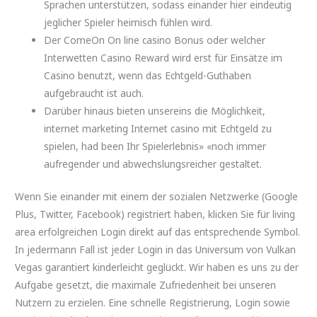
Sprachen unterstützen, sodass einander hier eindeutig
jeglicher Spieler heimisch fühlen wird.
Der ComeOn On line casino Bonus oder welcher
Interwetten Casino Reward wird erst für Einsätze im
Casino benutzt, wenn das Echtgeld-Guthaben
aufgebraucht ist auch.
Darüber hinaus bieten unsereins die Möglichkeit,
internet marketing Internet casino mit Echtgeld zu
spielen, had been Ihr Spielerlebnis» «noch immer
aufregender und abwechslungsreicher gestaltet.
Wenn Sie einander mit einem der sozialen Netzwerke (Google
Plus, Twitter, Facebook) registriert haben, klicken Sie für living
area erfolgreichen Login direkt auf das entsprechende Symbol.
In jedermann Fall ist jeder Login in das Universum von Vulkan
Vegas garantiert kinderleicht geglückt. Wir haben es uns zu der
Aufgabe gesetzt, die maximale Zufriedenheit bei unseren
Nutzern zu erzielen. Eine schnelle Registrierung, Login sowie