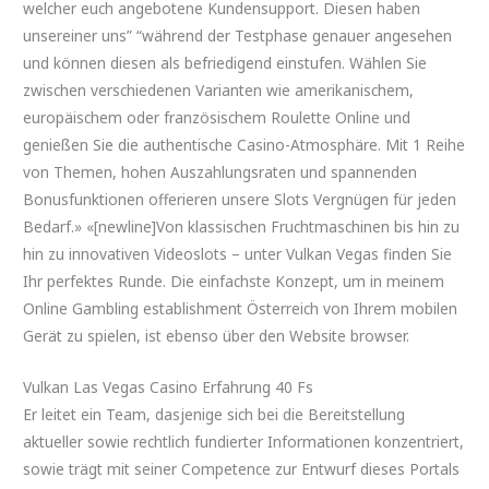
welcher euch angebotene Kundensupport. Diesen haben
unsereiner uns” “während der Testphase genauer angesehen
und können diesen als befriedigend einstufen. Wählen Sie
zwischen verschiedenen Varianten wie amerikanischem,
europäischem oder französischem Roulette Online und
genießen Sie die authentische Casino-Atmosphäre. Mit 1 Reihe
von Themen, hohen Auszahlungsraten und spannenden
Bonusfunktionen offerieren unsere Slots Vergnügen für jeden
Bedarf.» «[newline]Von klassischen Fruchtmaschinen bis hin zu
hin zu innovativen Videoslots – unter Vulkan Vegas finden Sie
Ihr perfektes Runde. Die einfachste Konzept, um in meinem
Online Gambling establishment Österreich von Ihrem mobilen
Gerät zu spielen, ist ebenso über den Website browser.
Vulkan Las Vegas Casino Erfahrung 40 Fs
Er leitet ein Team, dasjenige sich bei die Bereitstellung
aktueller sowie rechtlich fundierter Informationen konzentriert,
sowie trägt mit seiner Competence zur Entwurf dieses Portals