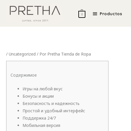
Ir
Productos
al
Productos
0
contenido
/
Uncategorized
/ Por
Pretha Tienda de Ropa
Содержимое
Игры на любой вкус
Бонусы и акции
Безопасность и надежность
Простой и удобный интерфейс
Поддержка 24/7
Мобильная версия