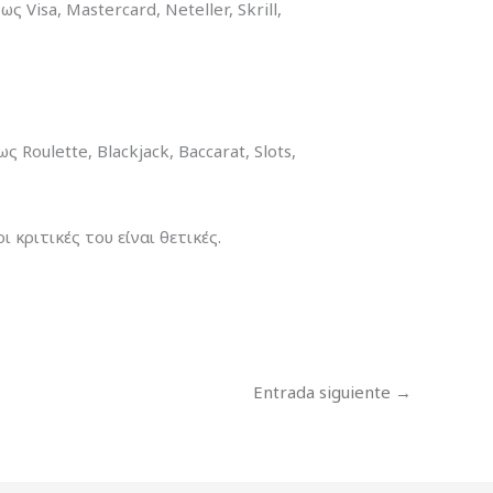
isa, Mastercard, Neteller, Skrill,
Roulette, Blackjack, Baccarat, Slots,
 κριτικές του είναι θετικές.
Entrada siguiente
→