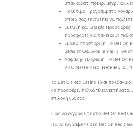
μπακκαράτ, πόκερ, μέχρι και νέ
Πολύτιμα Προγράμματα Λογαρια
οποίο σας επιτρέπει να παίζετε
Ευελιξή και Ειδικές Προσφορές:
προσφορές για τακτικούς παίκτε
Ευρεία Υποστήριξη: Το Bet On R
μέσω τηλεφώνου, email ή live ch
Ασφαλής Πληρωμή: Το Bet On R
Visa, Mastercard, Neteller, και 
Το Bet On Red Casino είναι το ιδανικό 
να προσφέρει πολλά πλεονεκτήματα. Εί
επιλογή για σας.
Πώς να εγγραφείτε στο Bet On Red Ca
Για να εγγραφείτε στο Bet On Red Cas