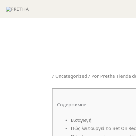
Ir
al
contenido
/
Uncategorized
/ Por
Pretha Tienda d
Содержимое
Εισαγωγή
Πώς λειτουργεί το Bet On Red