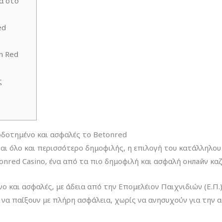
α στο
ed
n Red
ς
ιοδοτημένο και ασφαλές το Betonred
αι όλο και περισσότερο δημοφιλής, η επιλογή του κατάλληλου κ
onred Casino, ένα από τα πιο δημοφιλή και ασφαλή онлайν καζ
ο και ασφαλές, με άδεια από την Επομελέιον Παιχνιδιών (Ε.Π.) 
ν να παίξουν με πλήρη ασφάλεια, χωρίς να ανησυχούν για την