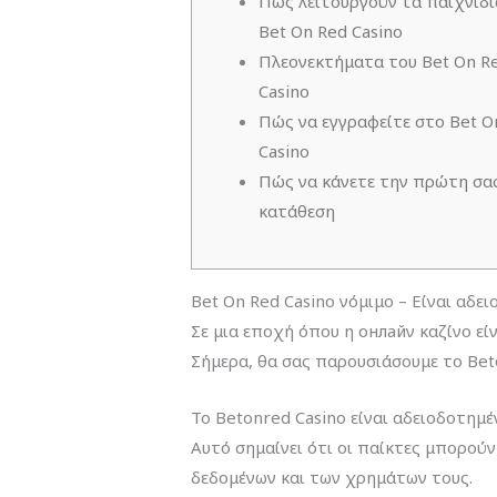
Πώς λειτουργούν τα παιχνίδι
Bet On Red Casino
Πλεονεκτήματα του Bet On R
Casino
Πώς να εγγραφείτε στο Bet O
Casino
Πώς να κάνετε την πρώτη σα
κατάθεση
Bet On Red Casino νόμιμο – Είναι αδε
Σε μια εποχή όπου η онлайν καζίνο είν
Σήμερα, θα σας παρουσιάσουμε το Bet
Το Betonred Casino είναι αδειοδοτημέν
Αυτό σημαίνει ότι οι παίκτες μπορού
δεδομένων και των χρημάτων τους.