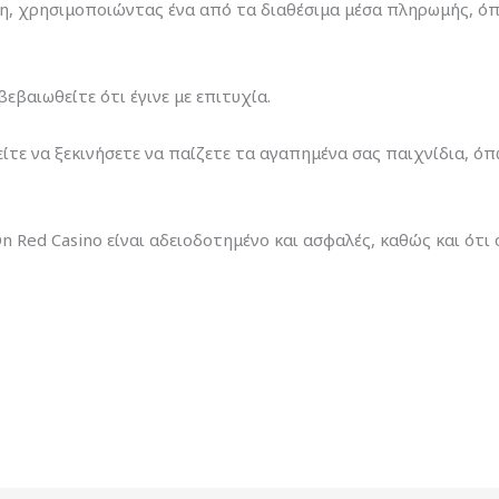
, χρησιμοποιώντας ένα από τα διαθέσιμα μέσα πληρωμής, όπως V
βεβαιωθείτε ότι έγινε με επιτυχία.
ε να ξεκινήσετε να παίζετε τα αγαπημένα σας παιχνίδια, όπως 
 Red Casino είναι αδειοδοτημένο και ασφαλές, καθώς και ότι οι