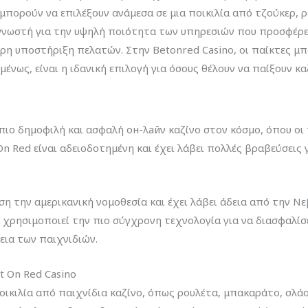
μπορούν να επιλέξουν ανάμεσα σε μια ποικιλία από τζούκερ, 
ς γνωστή για την υψηλή ποιότητα των υπηρεσιών που προσφέρε
η υποστήριξη πελατών. Στην Betonred Casino, οι παίκτες μπ
ένως, είναι η ιδανική επιλογή για όσους θέλουν να παίξουν καζ
 πιο δημοφιλή και ασφαλή он-λайν καζίνο στον κόσμο, όπου οι
n Red είναι αδειοδοτημένη και έχει λάβει πολλές βραβεύσεις 
άση την αμερικανική νομοθεσία και έχει λάβει άδεια από την Ν
α χρησιμοποιεί την πιο σύγχρονη τεχνολογία για να διασφαλί
εια των παιχνιδιών.
t On Red Casino
οικιλία από παιχνίδια καζίνο, όπως ρουλέτα, μπακαράτο, σλάο