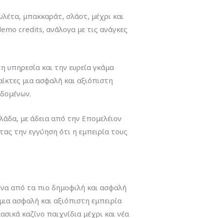
υλέτα, μπακκαράτ, σλάοτ, μέχρι και
emo credits, ανάλογα με τις ανάγκες
τη υπηρεσία και την ευρεία γκάμα
αίκτες μια ασφαλή και αξιόπιστη
εδομένων.
λάδα, με άδεια από την Επομελέιον
τας την εγγύηση ότι η εμπειρία τους
 ένα από τα πιο δημοφιλή και ασφαλή
μια ασφαλή και αξιόπιστη εμπειρία
ασικά καζίνο παιχνίδια μέχρι και νέα