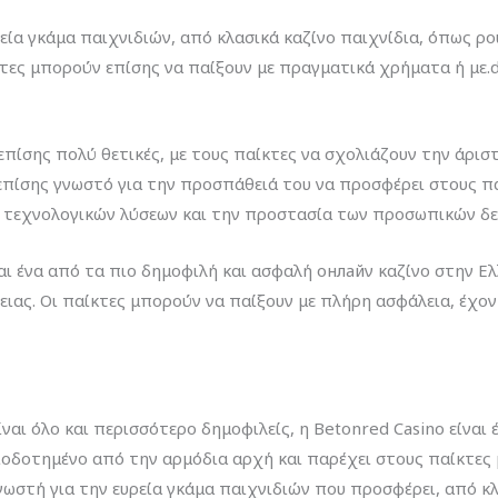
εία γκάμα παιχνιδιών, από κλασικά καζίνο παιχνίδια, όπως ρο
τες μπορούν επίσης να παίξουν με πραγματικά χρήματα ή με.d
 επίσης πολύ θετικές, με τους παίκτες να σχολιάζουν την άρισ
 επίσης γνωστό για την προσπάθειά του να προσφέρει στους π
ν τεχνολογικών λύσεων και την προστασία των προσωπικών δ
αι ένα από τα πιο δημοφιλή και ασφαλή онлайν καζίνο στην Ελ
ιας. Οι παίκτες μπορούν να παίξουν με πλήρη ασφάλεια, έχον
ίναι όλο και περισσότερο δημοφιλείς, η Betonred Casino είναι
ειοδοτημένο από την αρμόδια αρχή και παρέχει στους παίκτες 
γνωστή για την ευρεία γκάμα παιχνιδιών που προσφέρει, από κλ