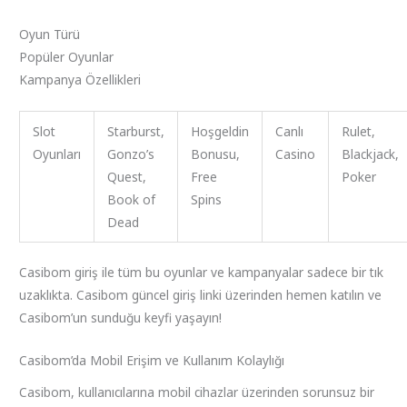
Oyun Türü
Popüler Oyunlar
Kampanya Özellikleri
Slot
Starburst,
Hoşgeldin
Canlı
Rulet,
Oyunları
Gonzo’s
Bonusu,
Casino
Blackjack,
Quest,
Free
Poker
Book of
Spins
Dead
Casibom giriş ile tüm bu oyunlar ve kampanyalar sadece bir tık
uzaklıkta. Casibom güncel giriş linki üzerinden hemen katılın ve
Casibom’un sunduğu keyfi yaşayın!
Casibom’da Mobil Erişim ve Kullanım Kolaylığı
Casibom, kullanıcılarına mobil cihazlar üzerinden sorunsuz bir