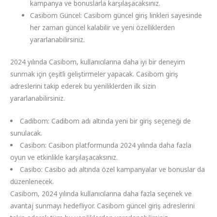
kampanya ve bonuslarla karşılaşacaksınız.
Casibom Güncel: Casibom güncel giriş linkleri sayesinde
her zaman güncel kalabilir ve yeni özelliklerden
yararlanabilirsiniz.
2024 yılında Casibom, kullanıcılarına daha iyi bir deneyim
sunmak için çeşitli geliştirmeler yapacak. Casibom giriş
adreslerini takip ederek bu yeniliklerden ilk sizin
yararlanabilirsiniz.
Cadibom: Cadibom adı altında yeni bir giriş seçeneği de
sunulacak.
Casibon: Casibon platformunda 2024 yılında daha fazla
oyun ve etkinlikle karşılaşacaksınız.
Casibo: Casibo adı altında özel kampanyalar ve bonuslar da
düzenlenecek.
Casibom, 2024 yılında kullanıcılarına daha fazla seçenek ve
avantaj sunmayı hedefliyor. Casibom güncel giriş adreslerini