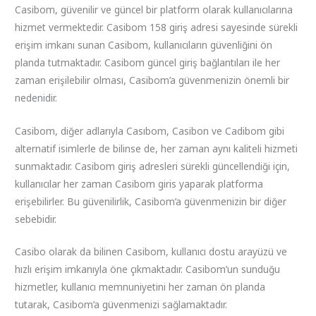
Casibom, güvenilir ve güncel bir platform olarak kullanıcılarına
hizmet vermektedir. Casibom 158 giriş adresi sayesinde sürekli
erişim imkanı sunan Casibom, kullanıcıların güvenliğini ön
planda tutmaktadır. Casibom güncel giriş bağlantıları ile her
zaman erişilebilir olması, Casibom’a güvenmenizin önemli bir
nedenidir.
Casibom, diğer adlarıyla Casıbom, Casibon ve Cadibom gibi
alternatif isimlerle de bilinse de, her zaman aynı kaliteli hizmeti
sunmaktadır. Casibom giriş adresleri sürekli güncellendiği için,
kullanıcılar her zaman Casibom giris yaparak platforma
erişebilirler. Bu güvenilirlik, Casibom’a güvenmenizin bir diğer
sebebidir.
Casibo olarak da bilinen Casibom, kullanıcı dostu arayüzü ve
hızlı erişim imkanıyla öne çıkmaktadır. Casibom’un sunduğu
hizmetler, kullanıcı memnuniyetini her zaman ön planda
tutarak, Casibom’a güvenmenizi sağlamaktadır.