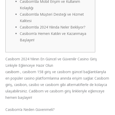
Casibom’da Mobil Erişim ve Kullanım
Kolaylığı
Casibom’da Müşteri Desteği ve Hizmet
Kalitesi
Casibom’da 2024 Yılında Neler Bekliyor?
Casibom’a Hemen Katılın ve Kazanmaya
Başlayın!
Casibom 2024 Yılının En Güncel ve Güvenilir Casino Giriş
Linkiyle Eğlenceye Hazır Olun
casibom
, casibom 158 giriş ve casibom güncel bağlantılarıyla
en popüler casino platformlarına anında erişim sağlar. Casibom
giriş, casibon, casibo ve casıbom gibi alternatiflerle de kolayca
ulaşabilirsiniz. Cadibom ve casibom giriş linkleriyle eğlenceye
hemen başlayın!
Casibom’a Neden Güvenmeli?