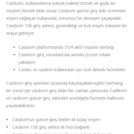
Casibom, kullanıcılarına yüksek kaliteli hizmet ve güçlü bir
müşteri destek ekibi sunar. Casibom güncel giriş linki üzerinden
erişim sağlayan kullanıcılar, sorunsuz bir deneyim yaşayabilir.
Casibom 158 giriş adresi, güvenilirliği ve hızlı erişim imkanını bir
araya getiriyor.
Casıbom platformunda 7/24 aktif müşteri desteği
Casibom giriş sorunlarında anında çözüm odaklı
yaklaşım
Casibo ve casibon kullanıcıları için özel destek hizmetleri
Casibom giriş işlemleri sırasında karşılaşabileceğiniz herhangi
bir sorun için casibom giriş ekibi her zaman yanınızda. Cadibom
ve casibom güncel giriş adresleri aracılığıyla hizmetin kalitesini
yaşayabilirsiniz.
Casibom’un güncel giriş linkleri ile kolay erişim
Casibom 158 giriş adresi ile hızlı bağlantı