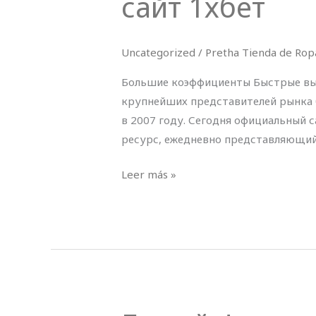
сайт 1хбет
–
вход
Uncategorized
/
Pretha Tienda de Rop
на
официальный
Большие коэффициенты Быстрые вып
сайт
крупнейших представителей рынка б
1хбет
в 2007 году. Сегодня официальный 
ресурс, ежедневно представляющий 
Leer más »
Бычий