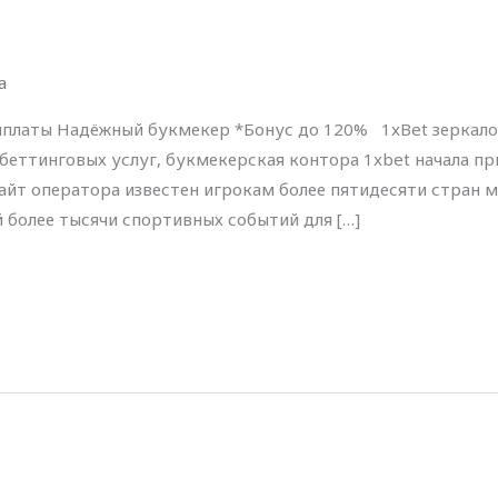
a
латы Надёжный букмекер *Бонус до 120% 1xBet зеркало р
еттинговых услуг, букмекерская контора 1xbet начала п
сайт оператора известен игрокам более пятидесяти стран 
более тысячи спортивных событий для […]