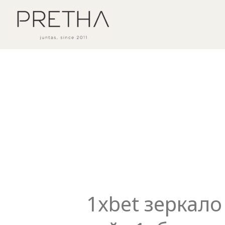
Ir
al
contenido
1xbet зеркало
1xbet
зеркало
рабочее