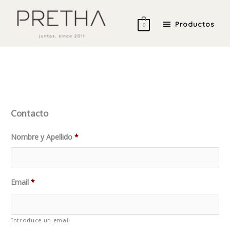
Ir
Productos
al
Productos
0
contenido
Contacto
Nombre y Apellido
*
Email
*
Introduce un email