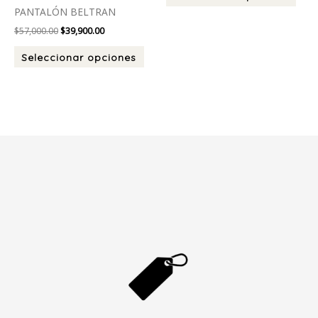
producto
prod
PANTALÓN BELTRAN
$
57,000.00
$
39,900.00
Seleccionar opciones