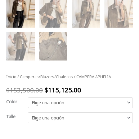
Inicio
/
Camperas/Blazers/Chalecos
/ CAMPERA APHELIA
$
153,500.00
$
115,125.00
Color
Talle