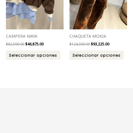
en
en
la
la
página
pági
de
de
producto
prod
CAMPERA MAYA
CHAQUETA MOKIA
$
62,500.00
$
46,875.00
$
124,300.00
$
93,225.00
Seleccionar opciones
Seleccionar opciones