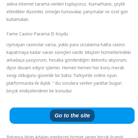
adına internet tarama verileri topluyoruz. Kumarhane, çeşitli
etkinlikler düzenler, örneğin turnuvalar, yarışmalar ve özel gün
kutlamaları.
Fame Casino Parama El Koydu
Uymayan casinolar varsa, yüklü para cezalarına hatta casino
kapatmaya kadar varan süreçleri vardır. Müşteri hizmetlerindeki
arkadaşa yazıyorum, hesaba gönderdiğim dekontu atıyorum,
diyor devam ediyor işlemin. Hemen hemen her konu merak
sevgi olduğunu güvenilir bir bahis Türkiye’de online oyun
platformunda ile ilişkili. ” Bu sorulara verilen yanıtlar bugün
birçok endişelendiren bir konudur.
Go to the site
Britanya Virjin Adaları merkezini hizmet veren birçok lisanslı