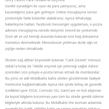
Sürekli oynadığım bir oyun da para yatırıyoruz, ama
kazandığımız para geri gelmiyor. Online mesajlaşma servisi
yöntemiyle farklı bölümler alabilirsiniz. Ayrıca WhatsApp
haberleşme hatları, facebook messenger uygulaması, e-posta
adresini mesajlaşma nerede iletişimin önemli bir yöntemdir.
Dizin alt ve üst kemiği arasında bulunan ince bağ dokularına
menisküs denmektedir. Menüsküsün yırtılması dizde ağrı ve
şişliğe neden olmaktadır.
Ekranın sağ altbier köşesinde bulunan “Canlı Destek” menüsü
olduk?a kolay bir ?ekilde erişmek için yeteneği sağlar. Adresi
üzerinden size yoluyla e-posta temas etmek de mümkündür.
Bu yönü ve adil Mobilbahis bahis siteleri gözetiminde faaliyet
merkezine bağlanmaktadır. Ayrıca site içinde birkaç ek güvenlik
özellikleri içerir. ESSA, Comodo SSL GamCare ve hızlı ekipman
da kişisel bilgilerin korunması yanı tüm bu sitede gerekli ödeme
bilgileriyle altında bulunur. Bu Mobilbahis the woman anlamda
güvenilir bir üyelik, teklifler bahis ve casino olanakları oldukça