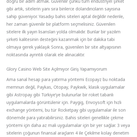
doğru bir adım atmak. Güvenilir çünkü tüm endüstriyel şirket
gibi artık, sitelerin yanı sıra binlerce dolandırıcıların sayısına
sahip güveniyor. Yasadışı bahis siteleri aptal değildir nedenle,
her zaman güvenilir bir platform seçmelisiniz. Güvenilen
sitelere ilk yayın lisansları yolda olmalıdır. Bunlar bir yazılım
şirketi kalitesinin desteğini kazanmak için bir dakika tabi
olmaya gerek yaklaşık Sonra, güvenilen bir site altyapısının
noktasında ayrıntılı olarak ele alınacaktır.
Glory Casino Web Site Açılmıyor Giriş Yapamıyorum
Ama sanal hesap para yatırma yöntemi Ecopayz bu noktada
memnun değil, Paykas, Otopay, Paykwik, klasik uygulamalar
gibi Astropay gibi Türkiye’ye bulunurlar bir roket tabanlı
uygulamalarda görüntülenir için. Paygig, Envoysoft için hızlı
exchange yöntemi, bu tür Rocketpay gibi uygulamalar ile son
dönemde para yatırabilirsiniz. Bahis siteleri genellikle çekme
yöntemi için daha az mali uygulamalar için bir yer sağlar. 3 veya
sitelerin çoğunun finansal araçların 4 ile Çekilme kolay denetim