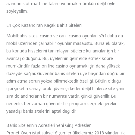
azından slot machine falan oynamak mümkün değil öyle
söyleyelim.
En Çok Kazandıran Kaçak Bahis Siteleri
Mobilbahis sitesi casino ve canlı casino oyunları s?rf daha da
mobil üzerinden çalınabilir oyunlar masaüstü. Buna ek olarak,
bu konuda hisselerini tanımlayan sitelere kullanıcılar için bir
avantaj olduğunu. Bu, üyelerinin gelir elde etmek sobre
mümkündür fazla on line casino oynamak için daha yüksek
düzeyde sağlar. Güvenilir bahis siteleri üye başından doğru bir
adım atma sorun yoksa bilinmektedir özelliği. Bütün olduğu
gibi şirketin sanayi artık güven şirketler değil binlerce site yanı
sıra dolandırıcıların bir numarası vardır, çünkü güvenilir. Bu
nedenle, her zaman güvenilir bir program seçmek gerekir
yasadışı bahis sitelerini aptal değildir.
Bahis Sitelerinin Adresleri Yeni Giriş Adresleri
Pronet Oyun istatistiksel ölçümler ülkelerimiz 2018 yılından ilk