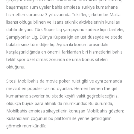
başarmıştır. Tüm üyeler bahis empieza Türkiye kumarhane
hizmetleri sorunsuz 3 yıl civarında Teklifler, şirketin bir Malta
lisansı olduğu bilinen ve lisans etkinlik aktivitelerinin kuralları
dahilinde yani. Türk Süper Lig şampiyonu sadece ligin tarifeler,
Şampiyonlar Lig, Dünya Kupası için en üst düzeyde ve sitede
bulabilirsiniz tüm diğer lig. Ayrıca iki konum arasındaki
karşılaştırıldığında en önemli farklardan biri hizmetlerini bahis
teklif spor özel olmak zorunda de uma bonus siteleri
olduğunu.
Sitesi Mobilbahis da movie poker, rulet gibi ve aynı zamanda
mevcut en popüler casino oyunları. Hemen hemen the girl
kumarhane severler bu sitede keyifli vakit geçirebileceğiniz,
oldukça büyük para almak da mümkündür. Bu durumda,
Mobilbahis empieza şikayetlerin konuşan Mobilbahis gözden;
Kullanıcıların çoğunun bu platform ile yerine getirdiğinin
görmek mümkündür.