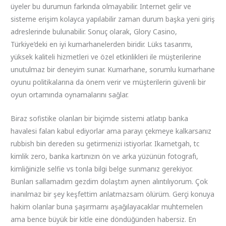
üyeler bu durumun farkında olmayabilir. Internet gelir ve
sisteme erişim kolayca yapılabilir zaman durum başka yeni giriş
adreslerinde bulunabilir. Sonuç olarak, Glory Casino,
Türkiye’deki en iyi kumarhanelerden biridir. Lüks tasarımı,
yüksek kaliteli hizmetleri ve özel etkinlikleri ile müşterilerine
unutulmaz bir deneyim sunar. Kumarhane, sorumlu kumarhane
oyunu politikalarına da önem verir ve müşterilerin güvenli bir
oyun ortamında oynamalarını sağlar.
Biraz sofistike olanları bir biçimde sistemi atlatıp banka
havalesi falan kabul ediyorlar ama parayı çekmeye kalkarsanız
rubbish bin dereden su getirmenizi istiyorlar. Ikametgah, tc
kimlik zero, banka kartınızın ön ve arka yüzünün fotografı,
kimliğinizle selfie vs tonla bilgi belge sunmanız gerekiyor.
Bunları sallamadım gezdim dolaştım aynen alıntılıyorum. Çok
inanılmaz bir şey keşfettim anlatmazsam ölürüm. Gerçi konuya
hakim olanlar buna şaşırmamı aşağılayacaklar muhtemelen
ama bence büyük bir kitle eine döndüğünden habersiz. En