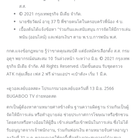
ส.ส.
© 2021 กรุงเทพธุรกิจ มีเดีย จำกัด.
นายชัยวัฒน์ อายุ 37 ปี พี่ชายคนโตในครอบครัวพี่น้อง 4 บ.
เบื้องต้นได้แจ้งข้อหา “ร่วมกันและสนับสนุน การจัดให้มีการเล่น
พนัน (ออนไลน์) และฟอกเงินฯ ตาม พ.ร.บ.การพนัน พ.ศ.
กกต.แจงข้อกฎหมาย รู้ว่าขาดคุณสมบัติ แต่ยังสมัครเลือกตั้ง ส.ส. กรม
อุตุฯ พยากรณ์ฝนสะสม 10 วันล่วงหน้า ระหว่าง มิ.ย. © 2021 กรุงเทพ
ธุรกิจ มีเดีย จำกัด. All Rights Reserved. เปิดขั้นตอน รับชุดตรวจ
ATK กลุ่มเสี่ยง เฟส 2 ฟรี ผ่านแอปฯ «เป๋าตัง» เริ่ม 1 มี.ค.
«ดูวอลเลย์บอลสด» โปรแกรมวอลเลย์บอลวันที่ 13 มิ.ย. 2566
BUGABOO TV ถ่ายทอดสด
ตกเป็นผู้ต้องหาตามหมายศาลข้างต้น ฐานความผิดฐาน ร่วมกันเป็นผู้
จัดให้มีการเล่น หรือทำอุบายล่อ ช่วยประกาศการโฆษณาหรือชักชวน
โดยตรงหรือทางอ้อมให้ผู้อื่น เข้าเล่นหรือเข้าพนันในการเล่น ซึ่งไม่ได้
รับอนุญาตจากเจ้าพนักงาน, ร่วมกันฟอกเงิน ตามหมายจับศาลอาญา
ลงวันที่ 31 ม.ค. ขออนุญาตใช้คุกกี้เพื่อสร้างประสบการณ์นำเสนอ