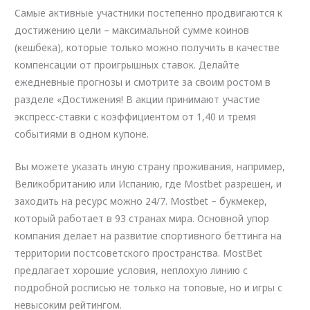
Самые активные участники постепенно продвигаются к
достижению цели – максимальной сумме коинов
(кешбека), которые только можно получить в качестве
компенсации от проигрышных ставок. Делайте
ежедневные прогнозы и смотрите за своим ростом в
разделе «Достижения! В акции принимают участие
экспресс-ставки с коэффициентом от 1,40 и тремя
событиями в одном купоне.
Вы можете указать иную страну проживания, например,
Великобританию или Испанию, где Mostbet разрешен, и
заходить на ресурс можно 24/7. Mostbet – букмекер,
который работает в 93 странах мира. Основной упор
компания делает на развитие спортивного беттинга на
территории постсоветского пространства. MostBet
предлагает хорошие условия, неплохую линию с
подробной росписью не только на топовые, но и игры с
невысоким рейтингом.