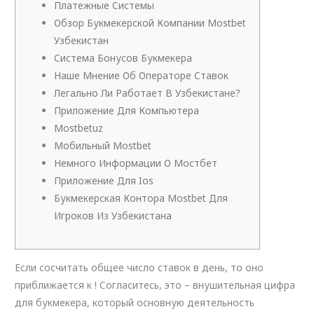
Платежные Системы
Обзор Букмекерской Компании Mostbet
Узбекистан
Система Бонусов Букмекера
Наше Мнение Об Операторе Ставок
Легально Ли Работает В Узбекистане?
Приложение Для Компьютера
Mostbetuz
Мобильный Mostbet
Немного Информации О Мостбет
Приложение Для Ios
Букмекерская Контора Mostbet Для
Игроков Из Узбекистана
Если сосчитать общее число ставок в день, то оно
приближается к ! Согласитесь, это – внушительная цифра
для букмекера, который основную деятельность