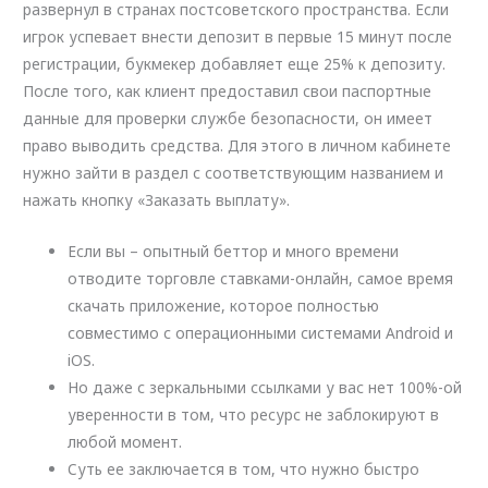
развернул в странах постсоветского пространства. Если
игрок успевает внести депозит в первые 15 минут после
регистрации, букмекер добавляет еще 25% к депозиту.
После того, как клиент предоставил свои паспортные
данные для проверки службе безопасности, он имеет
право выводить средства. Для этого в личном кабинете
нужно зайти в раздел с соответствующим названием и
нажать кнопку «Заказать выплату».
Если вы – опытный беттор и много времени
отводите торговле ставками-онлайн, самое время
скачать приложение, которое полностью
совместимо с операционными системами Android и
iOS.
Но даже с зеркальными ссылками у вас нет 100%-ой
уверенности в том, что ресурс не заблокируют в
любой момент.
Суть ее заключается в том, что нужно быстро