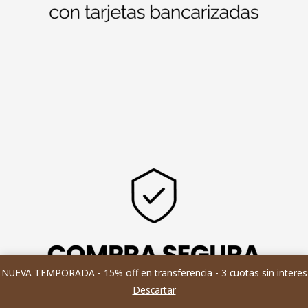
NUEVA TEMPORADA - 15% off en transferencia - 3 cuotas sin interes
Descartar