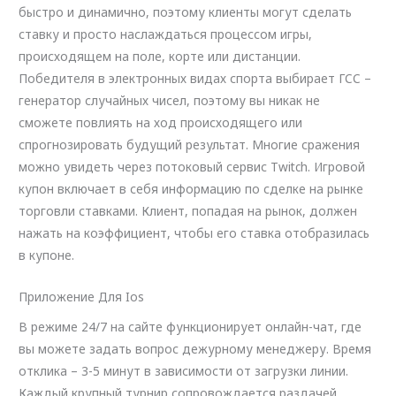
быстро и динамично, поэтому клиенты могут сделать
ставку и просто наслаждаться процессом игры,
происходящем на поле, корте или дистанции.
Победителя в электронных видах спорта выбирает ГСС –
генератор случайных чисел, поэтому вы никак не
сможете повлиять на ход происходящего или
спрогнозировать будущий результат. Многие сражения
можно увидеть через потоковый сервис Twitch. Игровой
купон включает в себя информацию по сделке на рынке
торговли ставками. Клиент, попадая на рынок, должен
нажать на коэффициент, чтобы его ставка отобразилась
в купоне.
Приложение Для Ios
В режиме 24/7 на сайте функционирует онлайн-чат, где
вы можете задать вопрос дежурному менеджеру. Время
отклика – 3-5 минут в зависимости от загрузки линии.
Каждый крупный турнир сопровождается раздачей