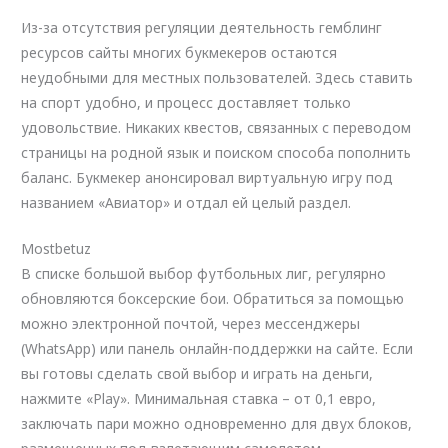
Из-за отсутствия регуляции деятельность гемблинг
ресурсов сайты многих букмекеров остаются
неудобными для местных пользователей. Здесь ставить
на спорт удобно, и процесс доставляет только
удовольствие. Никаких квестов, связанных с переводом
страницы на родной язык и поиском способа пополнить
баланс. Букмекер анонсировал виртуальную игру под
названием «Авиатор» и отдал ей целый раздел.
Mostbetuz
В списке большой выбор футбольных лиг, регулярно
обновляются боксерские бои. Обратиться за помощью
можно электронной почтой, через мессенджеры
(WhatsApp) или панель онлайн-поддержки на сайте. Если
вы готовы сделать свой выбор и играть на деньги,
нажмите «Play». Минимальная ставка – от 0,1 евро,
заключать пари можно одновременно для двух блоков,