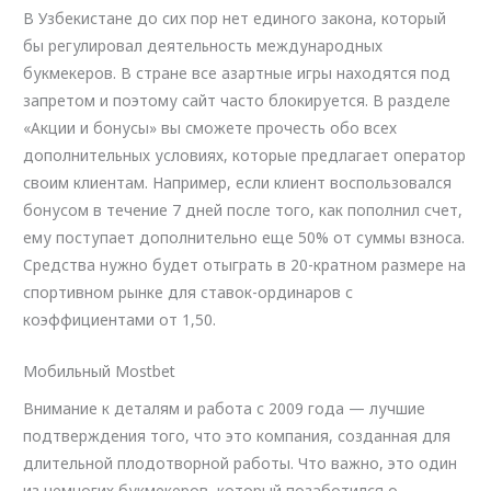
В Узбекистане до сих пор нет единого закона, который
бы регулировал деятельность международных
букмекеров. В стране все азартные игры находятся под
запретом и поэтому сайт часто блокируется. В разделе
«Акции и бонусы» вы сможете прочесть обо всех
дополнительных условиях, которые предлагает оператор
своим клиентам. Например, если клиент воспользовался
бонусом в течение 7 дней после того, как пополнил счет,
ему поступает дополнительно еще 50% от суммы взноса.
Средства нужно будет отыграть в 20-кратном размере на
спортивном рынке для ставок-ординаров с
коэффициентами от 1,50.
Мобильный Mostbet
Внимание к деталям и работа с 2009 года — лучшие
подтверждения того, что это компания, созданная для
длительной плодотворной работы. Что важно, это один
из немногих букмекеров, который позаботился о