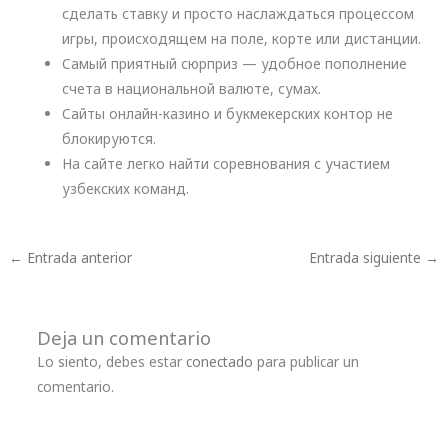
сделать ставку и просто наслаждаться процессом
игры, происходящем на поле, корте или дистанции.
Самый приятный сюрприз — удобное пополнение
счета в национальной валюте, сумах.
Сайты онлайн-казино и букмекерских контор не
блокируются.
На сайте легко найти соревнования с участием
узбекских команд.
←
Entrada anterior
Entrada siguiente
→
Deja un comentario
Lo siento, debes estar
conectado
para publicar un
comentario.