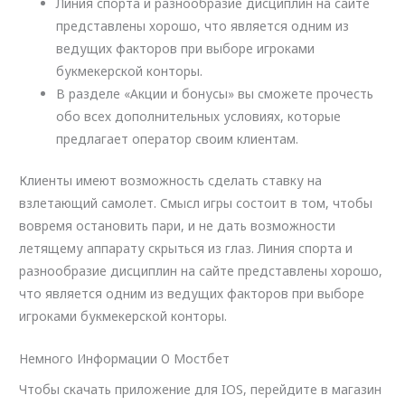
Линия спорта и разнообразие дисциплин на сайте
представлены хорошо, что является одним из
ведущих факторов при выборе игроками
букмекерской конторы.
В разделе «Акции и бонусы» вы сможете прочесть
обо всех дополнительных условиях, которые
предлагает оператор своим клиентам.
Клиенты имеют возможность сделать ставку на
взлетающий самолет. Смысл игры состоит в том, чтобы
вовремя остановить пари, и не дать возможности
летящему аппарату скрыться из глаз. Линия спорта и
разнообразие дисциплин на сайте представлены хорошо,
что является одним из ведущих факторов при выборе
игроками букмекерской конторы.
Немного Информации О Мостбет
Чтобы скачать приложение для IOS, перейдите в магазин