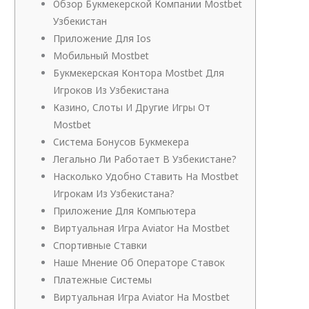
Обзор Букмекерской Компании Mostbet
Узбекистан
Приложение Для Ios
Мобильный Mostbet
Букмекерская Контора Mostbet Для
Игроков Из Узбекистана
Казино, Слоты И Другие Игры От
Mostbet
Система Бонусов Букмекера
Легально Ли Работает В Узбекистане?
Насколько Удобно Ставить На Mostbet
Игрокам Из Узбекистана?
Приложение Для Компьютера
Виртуальная Игра Aviator На Mostbet
Спортивные Ставки
Наше Мнение Об Операторе Ставок
Платежные Системы
Виртуальная Игра Aviator На Mostbet