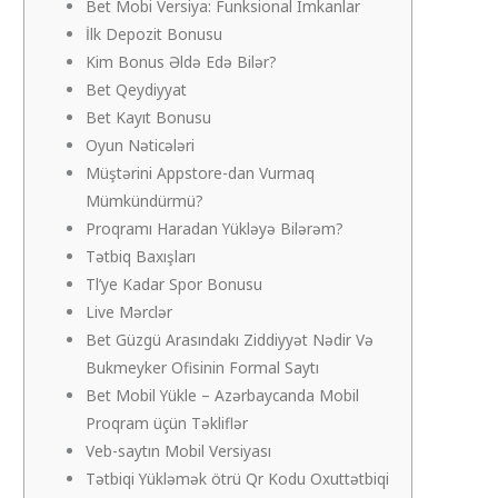
Bet Mobi Versiya: Funksional Imkanlar
İlk Depozit Bonusu
Kim Bоnus Əldə Еdə Bilər?
Bet Qeydiyyat
Bet Kayıt Bonusu
Oyun Nəticələri
Müştərini Appstore-dan Vurmaq
Mümkündürmü?
Proqramı Haradan Yükləyə Bilərəm?
Tətbiq Baxışları
Tl’ye Kadar Spor Bonusu
Live Mərclər
Bet Güzgü Arasındakı Ziddiyyət Nədir Və
Bukmeyker Ofisinin Formal Saytı
Bet Mobil Yükle – Azərbaycanda Mobil
Proqram üçün Təkliflər
Veb-saytın Mobil Versiyası
Tətbiqi Yükləmək ötrü Qr Kodu Oxuttətbiqi