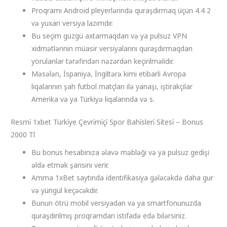
Proqramı Android pleyerlərində quraşdırmaq üçün 4.4 2
və yuxarı versiya lazımdır.
Bu seçim güzgü axtarmaqdan və ya pulsuz VPN
xidmətlərinin müasir versiyalarını quraşdırmaqdan
yorulanlar tərəfindən nəzərdən keçirilməlidir.
Məsələn, İspaniya, İngiltərə kimi etibarli Avropa
liqalarının şah futbol matçları ilə yanaşı, iştirakçılar
Amerika və ya Türkiyə liqalarında və s.
Resmi̇ 1xbet Türki̇ye Çevri̇mi̇çi̇ Spor Bahi̇sleri̇ Si̇tesi̇ – Bonus
2000 Tl
Bu bonus hesabınıza əlavə məbləği və ya pulsuz gedişi
əldə etmək şansını verir.
Amma 1xBet saytında identifikasiya gələcəkdə daha gur
və yüngül keçəcəkdir.
Bunun ötrü mobil versiyadan və ya smartfonunuzda
quraşdırılmış proqramdan istifadə edə bilərsiniz.