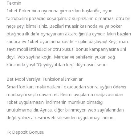
Təxmin
1xbet Poker bina oyununa girməzdən başlanğıc, oyun
təcrübəsini pozacaq xoşagəlməz sürprizlərin olmaması ötrü bir
neçə şeyi bilməlisiniz. Bəziləri müasir kazinoda və ya poker
otağında ilk dəfə oynayarkən axtardığınızla eynidir, lakin bəziləri
sadəcə ev
1xbet
oyunlarına xasdır – gəlin başlayaq! Xeyr, mərc
saytı mobil istifadəçilər ötrü xüsusi bonus kampaniyasına əhl
deyil. Veb saytına keçin, Mərclər və səhifənin yuxarı sağ
küncündə yaşıl “Qeydiyyatdan keç” düyməsini secin.
Bet Mobi Versiya: Funksional Imkanlar
Smartfon kart məlumatlarını oxuduqdan sonra uyğun ödəniş
mənbəyini seçib davam et. Resmi uygulama mağazasından
1xbet uygulamasını indirmenin mümkün olmadığı
unutulmamalıdır. Ayrıca, diğer bilinmeyen web sayfalarından
değil, yalnızca resmi web sitesinden uygulamayı indirin.
İlk Depozit Bonusu