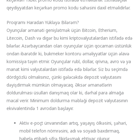
qeydiyyatdan keçərkən promo kodu sahəsini daxil etməlidirlər.
Proqramı Haradan Yükləyə Bilərəm?
Oyunçular əmanəti genişlətmək üçün Bitcoin, Etherium,
Litecoin, Dash və digər bu kimi kriptovalyutalardan istifadə edə
bilərlər. Azərbaycandan olan oyunçular üçün qocaman üstünlük
ondan ibarətdir ki, bukmeker kontoru əməliyyatlar üçün əlavə
komissiya təyin etmir. Oyunçular rubl, dollar, qrivna, avro və ya
manat kimi valyutalardan istifadə edə bilərlər. Siz bu seçimdə
dördgözlü olmalısınız, çünki gələcəkdə depozit valyutasını
dəyişdirmək mümkün olmayacaq. Əksər əmanətlərin
doldurulması üsulları danışmaq olar ki, dərhal para almağa
macal verir. Minimum doldurma məbləği depozit valyutasının
ekvivalentində 1 avrodan başlayır.
Aktiv e-poçt ünvanından artıq, yaşayış ölkəsini, şəhəri,
mobil telefon nömrəsini, adı və soyadı baxdırmaq,
habelə etibarlı şifrə fikirləşmək ehtiyac olunur.