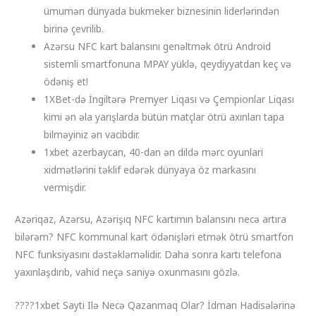
ümumən dünyada bukmeker biznesinin liderlərindən
birinə çevrilib.
Azərsu NFC kart balansını genəltmək ötrü Android
sistemli smartfonuna MPAY yüklə, qeydiyyatdan keç və
ödəniş et!
1XBet-də İngiltərə Premyer Liqası və Çempionlar Liqası
kimi ən əla yarışlarda bütün matçlar ötrü axınları tapa
bilməyiniz ən vacibdir.
1xbet azerbaycan, 40-dan ən dildə mərc oyunlari
xidmətlərini təklif edərək dünyaya öz markasını
vermişdir.
Azəriqaz, Azərsu, Azərişıq NFC kartımın balansını necə artıra
bilərəm? NFC kommunal kart ödənişləri etmək ötrü smartfon
NFC funksiyasını dəstəkləməlidir. Daha sonra kartı telefona
yaxınlaşdırıb, vahid neçə saniyə oxunmasını gözlə.
????1xbet Sayti Ilə Necə Qazanmaq Olar? İdman Hadisələrinə