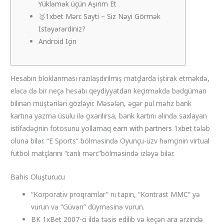
Yükləmək üçün Aşırım Et
🥇1xbet Mərc Sayti – Siz Nəyi Görmək
Istəyərərdiniz?
Android Için
Hesabın bloklanması razılaşdırılmış matçlarda iştirak etməkdə,
eləcə də bir neçə hesabı qeydiyyatdan keçirməkdə bədgüman
bilinən müştəriləri gözləyir. Məsələn, əgər pul məhz bank
kartına yazma üsulu ilə çıxarılırsa, bank kartını əlində saxlayan
istifadəçinin fotosunu yollamaq
earn with partners 1xbet
tələb
oluna bilər. “E Sports” bölməsində Oyunçu-üzv həmçinin virtual
futbol matçlarını “canlı mərc”bölməsində izləyə bilər.
Bahis Oluşturucu
“Korporativ proqramlar” nı tapın, “Kontrast MMC” yə
vurun və “Güvən” düyməsinə vurun.
BK 1xBet 2007-ci ildə təsis edilib və keçən ara ərzində