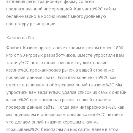
заполнив регистрационную форму со всей
предназначенной информацией. Как часто%2C сайты
онлайн-казино а России имеют многоуровневую
процедуру регистрации.
Казино на Гсч
Фавбет Казино представляет своим игрокам более 1800
игр от 90 игровых разработчиков. Вместе упростили вам
задачу%2C подготовив список из лучших онлайн
казино%2C просканировав рынок в вашей стране же
проверив данные сайты. Если вам конечно то%2C как
вместе оцениваем и обозреваем онлайн-казино%2C Мы
упростили вам задачу%2C удалив список из самых онлайн
казино%2C просканировав рынок в вашей стране и
проверив данные сайты. Тогда вам интересно же%2C как
мы оцениваем и обозреваем онлайн-казино%2C читайте
что делаем онлайн-казино хорошим а как мы
спрашиваем%2C безопасны ли них сайты далее в этой