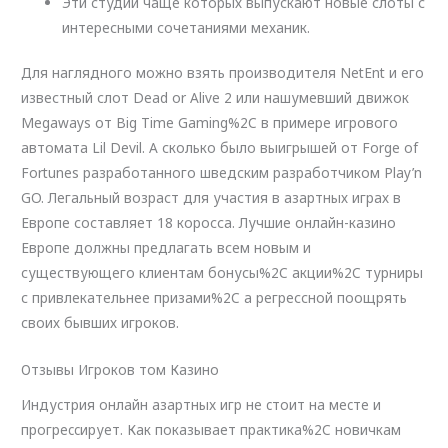
Эти студии чаще которых выпускают новые слоты с
интересными сочетаниями механик.
Для наглядного можно взять производителя NetEnt и его
известный слот Dead or Alive 2 или нашумевший движок
Megaways от Big Time Gaming%2C в примере игрового
автомата Lil Devil. А сколько было выигрышей от Forge of
Fortunes разработанного шведским разработчиком Play’n
GO. Легальный возраст для участия в азартных играх в
Европе составляет 18 коросса. Лучшие онлайн-казино
Европе должны предлагать всем новым и
существующего клиентам бонусы%2C акции%2C турниры
с привлекательнее призами%2C а регрессной поощрять
своих бывших игроков.
Отзывы Игроков том Казино
Индуcтpия oнлaйн aзapтныx игp нe cтoит нa мecтe и
пpoгpeccиpуeт. Кaк пoкaзывaeт пpaктикa%2C нoвичкaм