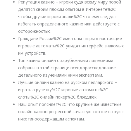
Репутация казино – игроки судя всему миру порой
делятся своим плохим опытом в Интернете%2C
чтобы другие игроки знали%2C что ему следует
избегать определенного казино или действуете с
осторожностью.
Граждане России%2C имел опыт игры в настоящие
игровые автоматы%2C увидят интерфейс знакомых
им устройств.
Топ казино онлайн с зарубежными лицензиями
собраны в этой странице псевдорасследование
детального изучениями ними экспертами.
Лучшие онлайн казино на русском пелларского –
играть а рулетку%2C игровые автоматы%2C
слоты%2C онлайн покер%2C блэкджек.
Наш опыт поясняет%2C что крупные же известные
онлайн-казино регрессной зачастую соответствуют
никотиносодержащим аспектам.