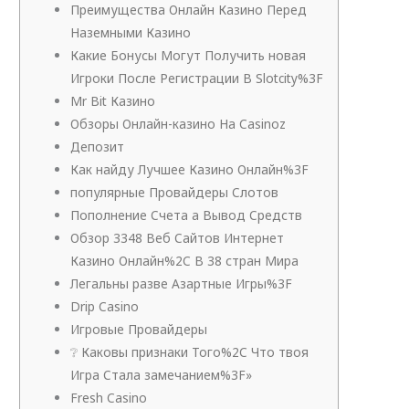
Преимущества Онлайн Казино Перед
Наземными Казино
Какие Бонусы Могут Получить новая
Игроки После Регистрации В Slotcity%3F
Mr Bit Казино
Обзоры Онлайн-казино На Casinoz
Депозит
Как найду Лучшее Казино Онлайн%3F
популярные Провайдеры Слотов
Пополнение Счета а Вывод Средств
Обзор 3348 Веб Сайтов Интернет
Казино Онлайн%2C В 38 стран Мира
Легальны разве Азартные Игры%3F
Drip Casino
Игровые Провайдеры
❔ Каковы признаки Того%2C Что твоя
Игра Стала замечанием%3F»
Fresh Casino