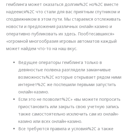
гемблинга может оказаться долгим%2C но%2C вместе
надеемся%2C что стали для вас приятным спутником и
сподвижником в этом пути. Мы стараемся отслеживать
новости и предложения различных онлайн казино и
оперативно публиковать их здесь. Пообтесавшихся»
«огромной многообразия игровых автоматов каждый
может найдем что-то на наш вкус.
Ведущее операторы гемблинга только в
девяностые полвека разглядели заманчивые
возможность%2C которые открывает рядом ними
интернет%2C же поспешили первыми запустить
онлайн-казино.
Если это не позволит%2C» «вы можете попросить
приостановить или закрыть свою учетную запись
также самостоятельно исключить сам из онлайн-
казино или всех онлайн-казино.
Все требуются правила и условия%2C а также