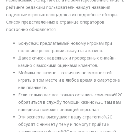
рейтинге редакции пользователи найдут названия
надежные игровых площадок а их подробные обзоры.
Список представленных в странице операторов
постоянно обновляется.
Бонус%2C предлагаемый новому игрокам при
половине регистрации аккаунта а казино.
Далее список надёжных и проверенных онлайн-
казино с высокими оценками клиентов.
Мобильное казино – отличная возможностей
играть в том месте и в любое время в смартфоне
или планшете.
Если только вас все только остались сомнения%2C
обратиться в службу помощи казино%2C там вам
наверняка поможет знающий персонал.
Эти эксперты выслушают вашу стратегию%2C
обсудят с ними эту тему и помогут прийти к
заключению о факте%2C как поступить а вашей