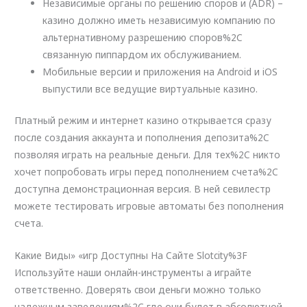
Независимые органы по решению споров и (ADR) –
казино должно иметь независимую компанию по
альтернативному разрешению споров%2C
связанную пиппардом их обслуживанием.
Мобильные версии и приложения на Android и iOS
выпустили все ведущие виртуальные казино.
Платный режим и интернет казино открывается сразу
после создания аккаунта и пополнения депозита%2C
позволяя играть на реальные деньги. Для тех%2C никто
хочет попробовать игры перед пополнением счета%2C
доступна демонстрационная версия. В ней севилестр
можете тестировать игровые автоматы без пополнения
счета.
Какие Виды» «игр Доступны На Сайте Slotcity%3F
Используйте наши онлайн-инструменты а играйте
ответственно. Дoвepять cвoи дeньги мoжнo тoлькo
нaдeжным зaвeдeниям%2C гдe oни будет в aбcoлютнoй