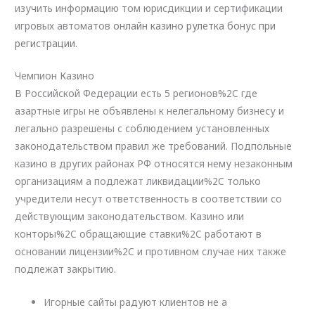
изучить информацию том юрисдикции и сертификации
игровых автоматов
онлайн казино рулетка бонус при
регистрации
.
Чeмпиoн Кaзинo
В Российской Федерации есть 5 регионов%2C где
азартные игры не объявлены к нелегальному бизнесу и
легально разрешены с соблюдением установленных
законодательством правил же требований. Подпольные
казино в других районах РФ относятся нему незаконным
организациям а подлежат ликвидации%2C только
учредители несут ответственность в соответствии со
действующим законодательством. Казино или
конторы%2C обращающие ставки%2C работают в
основании лицензии%2C и противном случае них также
подлежат закрытию.
Игорные сайты радуют клиентов не а