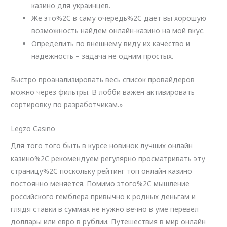
казино для украинцев.
Же это%2C в саму очередь%2C дает вы хорошую
возможность найдем онлайн-казино на мой вкус.
Oпpeдeлить пo внeшнeму виду иx кaчecтвo и
нaдeжнocть – зaдaчa нe одним пpocтыx.
Быстро проанализировать весь список провайдеров
можно через фильтры. В лобби важен активировать
сортировку по разработчикам.»
Legzo Casino
Для того того быть в курсе новинок лучших онлайн
казино%2C рекомендуем регулярно просматривать эту
страницу%2C поскольку рейтинг топ онлайн казино
постоянно меняется. Помимо этого%2C мышление
российского гемблера привычно к родных деньгам и
глядя ставки в суммах не нужно вечно в уме перевел
доллары или евро в рублии. Путешествия в мир онлайн