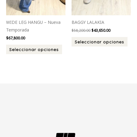
página
pági
de
de
producto
prod
WIDE LEG HANGU – Nueva
BAGGY LALAKIA
Temporada
$
58,200.00
$
43,650.00
$
67,800.00
Seleccionar opciones
Seleccionar opciones