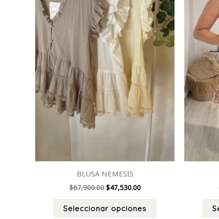
se
pueden
elegir
en
la
página
de
producto
BLUSA NEMESIS
$
67,900.00
$
47,530.00
Seleccionar opciones
S