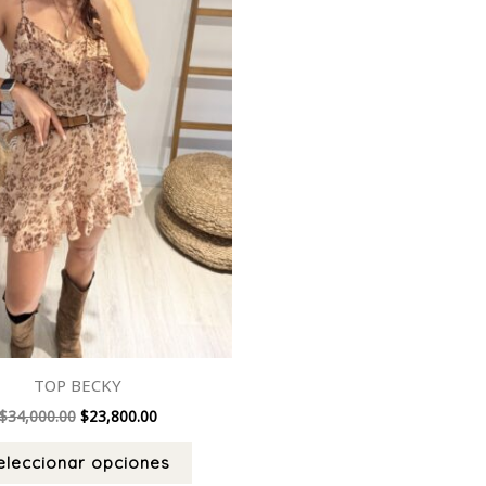
se
pueden
elegir
en
la
página
de
producto
TOP BECKY
$
34,000.00
$
23,800.00
eleccionar opciones